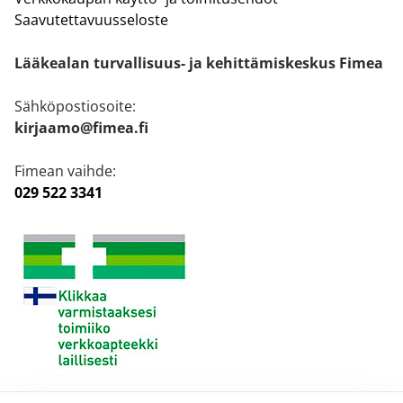
Saavutettavuusseloste
Lääkealan turvallisuus- ja kehittämiskeskus Fimea
Sähköpostiosoite:
kirjaamo@fimea.fi
Fimean vaihde:
029 522 3341