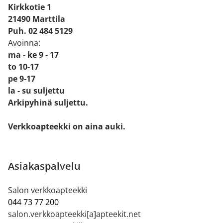
Kirkkotie 1
21490 Marttila
Puh. 02 484 5129
Avoinna:
ma - ke 9 - 17
to 10-17
pe 9-17
la - su suljettu
Arkipyhinä suljettu.
Verkkoapteekki on aina auki.
Asiakaspalvelu
Salon verkkoapteekki
044 73 77 200
salon.verkkoapteekki[a]apteekit.net