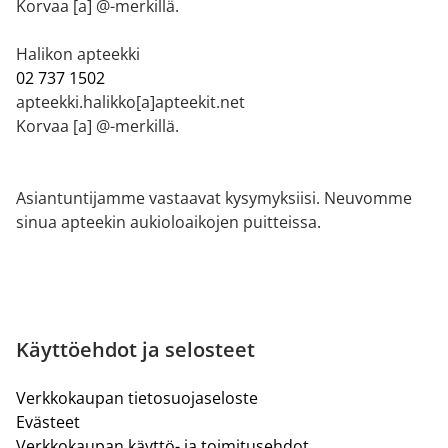
Korvaa [a] @-merkillä.
Halikon apteekki
02 737 1502
apteekki.halikko[a]apteekit.net
Korvaa [a] @-merkillä.
Asiantuntijamme vastaavat kysymyksiisi. Neuvomme
sinua apteekin aukioloaikojen puitteissa.
Käyttöehdot ja selosteet
Verkkokaupan tietosuojaseloste
Evästeet
Verkkokaupan käyttö- ja toimitusehdot