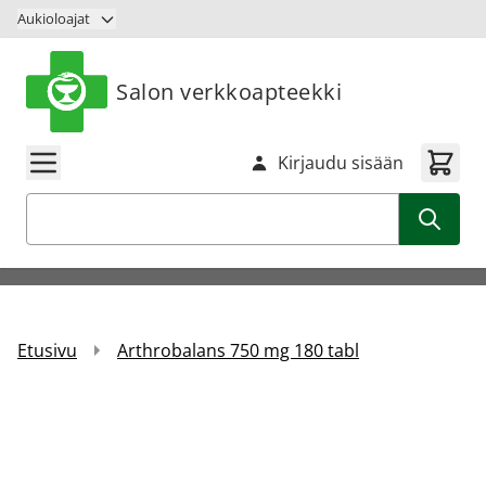
Siirry sisältöön
Aukioloajat
Salon verkkoapteekki
Kirjaudu sisään
Haku
Etusivu
Arthrobalans 750 mg 180 tabl