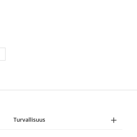
reading page 1
ne seuraavalle sivulle
Turvallisuus