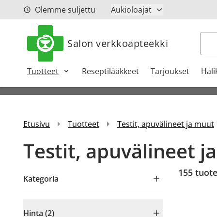
Siirry sisältöön
Olemme suljettu
Aukioloajat
Hak
Salon verkkoapteekki
Tuotteet
Reseptilääkkeet
Tarjoukset
Hali
Etusivu
Tuotteet
Testit, apuvälineet ja muut
Testit, apuvälineet j
155
tuote
Kategoria
Hinta (2)