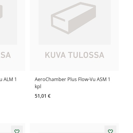
u ALM 1
AeroChamber Plus Flow-Vu ASM 1
kpl
51,01 €