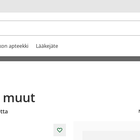
u
kon apteekki
Lääkejäte
a muut
tta