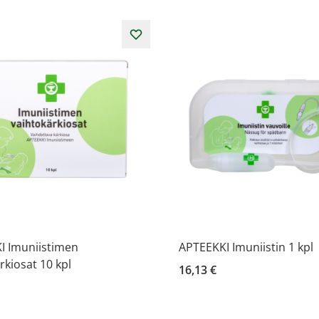
I Imuniistimen
APTEEKKI Imuniistin 1 kpl
rkiosat 10 kpl
16,13 €