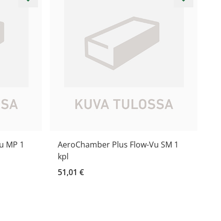
u MP 1
AeroChamber Plus Flow-Vu SM 1
kpl
51,01 €