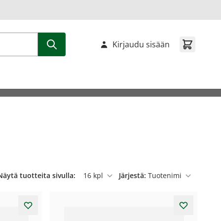
Kirjaudu sisään
Näytä tuotteita sivulla:
Järjestä:
per sivu