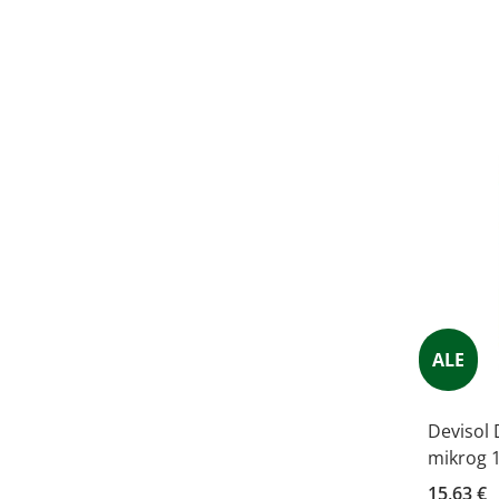
ALE
Devisol 
mikrog 1
15,63 €