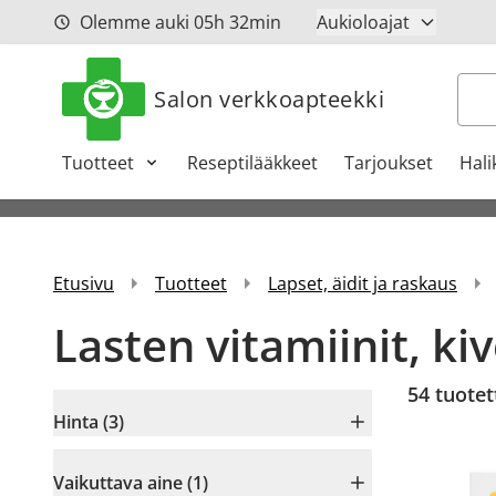
Siirry sisältöön
Olemme auki
05h
32min
Aukioloajat
Hak
Salon verkkoapteekki
Tuotteet
Reseptilääkkeet
Tarjoukset
Hali
Etusivu
Tuotteet
Lapset, äidit ja raskaus
Lasten vitamiinit, ki
54
tuotet
Hinta (3)
Vaikuttava aine (1)