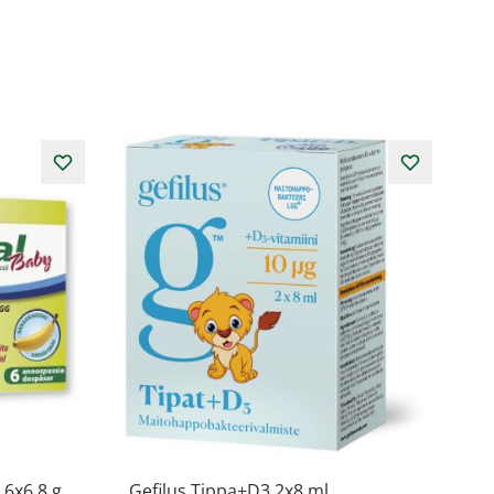
 6x6,8 g
Gefilus Tippa+D3 2x8 ml