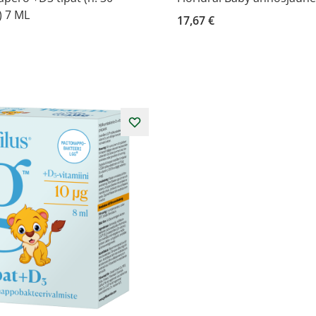
) 7 ML
17,67 €