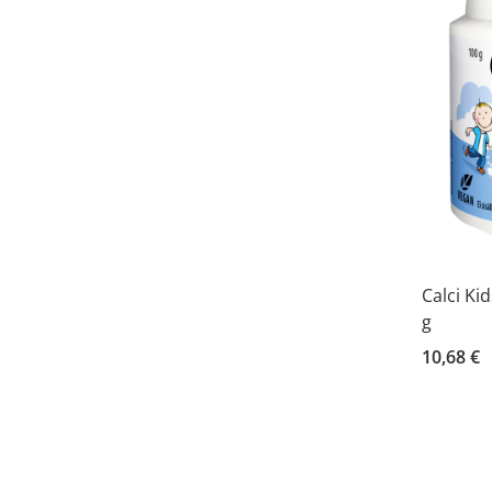
Calci Ki
g
10,68 €