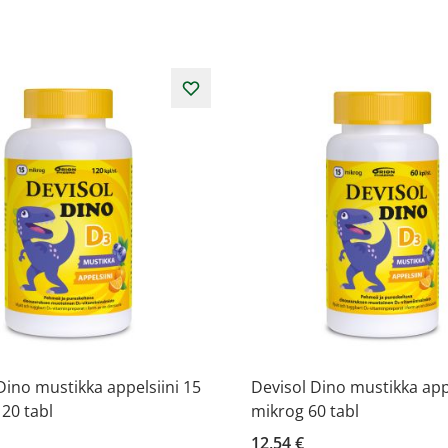
Dino mustikka appelsiini 15
Devisol Dino mustikka appe
20 tabl
mikrog 60 tabl
12,54 €