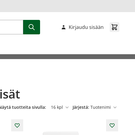
Kirjaudu sisään
isät
Näytä tuotteita sivulla:
Järjestä:
per sivu