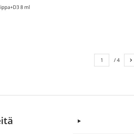
Tippa+D3 8 ml
Sivu
You're currently
/
4
Me
itä