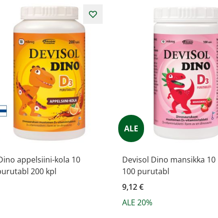
ALE
Dino appelsiini-kola 10
Devisol Dino mansikka 10
urutabl 200 kpl
100 purutabl
9,12 €
ALE 20%