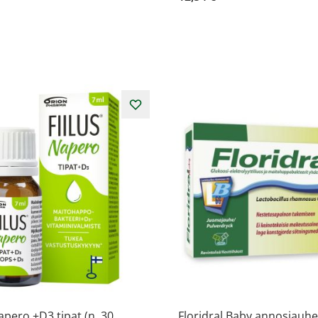
apero +D3 tipat (n. 30
Floridral Baby annosjauhe