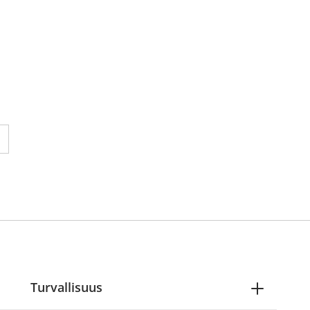
 reading page 1
ne seuraavalle sivulle
Turvallisuus