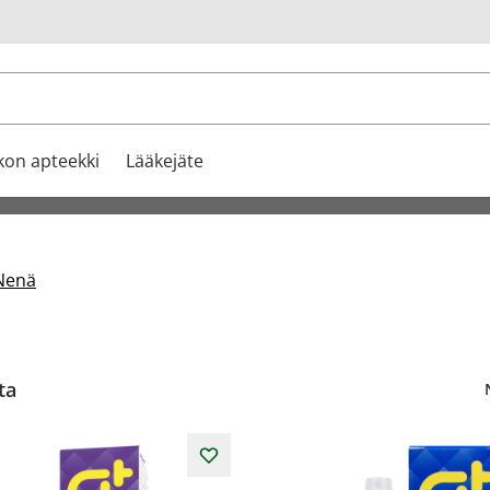
u
kon apteekki
Lääkejäte
Nenä
ta