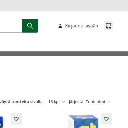
Kirjaudu sisään
Näytä tuotteita sivulla:
Järjestä:
per sivu