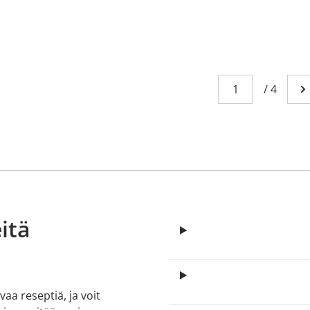
Sivu
You're currently
/
4
Me
itä
aa reseptiä, ja voit