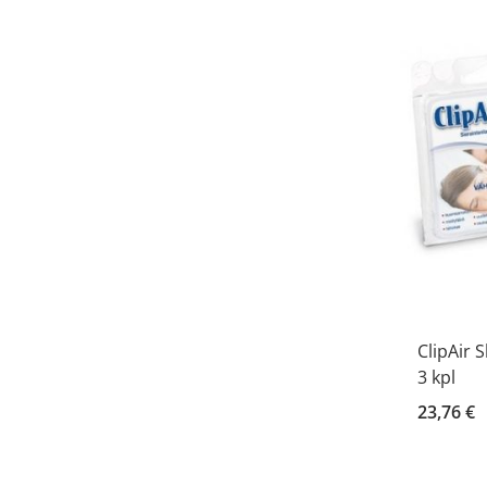
ClipAir 
3 kpl
23,76 €