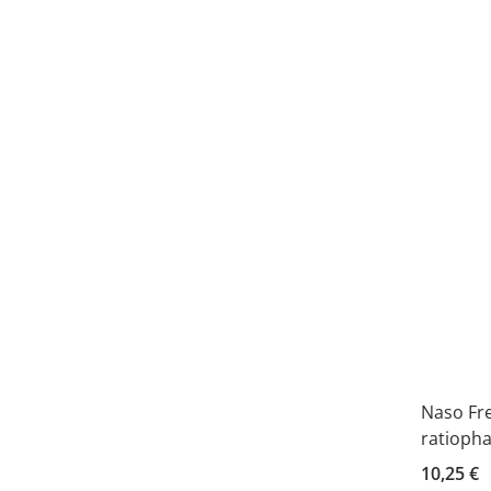
Naso Fr
ratioph
10,25 €