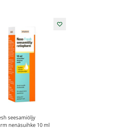
esh seesamiöljy
arm nenäsuihke 10 ml