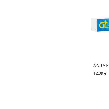
A-VITA 
12,39 €