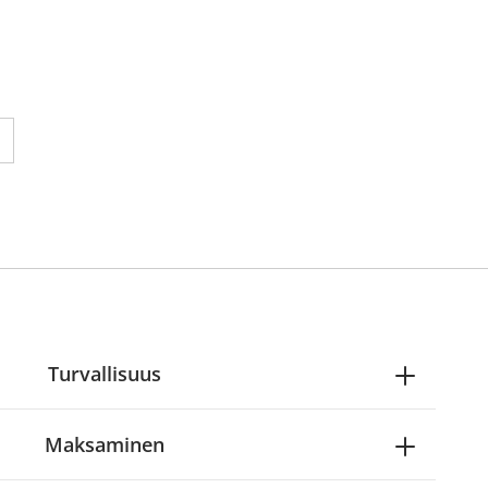
 reading page 1
ne seuraavalle sivulle
Turvallisuus
Maksaminen