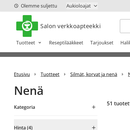
Siirry sisältöön
Olemme suljettu
Aukioloajat
Hak
Salon verkkoapteekki
Tuotteet
Reseptilääkkeet
Tarjoukset
Hali
Etusivu
Tuotteet
Silmät, korvat ja nenä
Nenä
51
tuotet
Kategoria
Hinta (4)