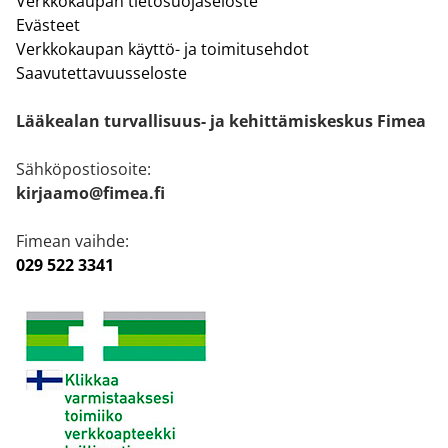
Verkkokaupan tietosuojaseloste
Evästeet
Verkkokaupan käyttö- ja toimitusehdot
Saavutettavuusseloste
Lääkealan turvallisuus- ja kehittämiskeskus Fimea
Sähköpostiosoite:
kirjaamo@fimea.fi
Fimean vaihde:
029 522 3341