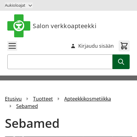
Siirry sisältöön
Aukioloajat
Salon verkkoapteekki
Kirjaudu sisään
Haku
Etusivu
Tuotteet
Apteekkikosmetiikka
Sebamed
Sebamed