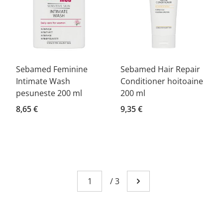
Sebamed Feminine
Sebamed Hair Repair
Intimate Wash
Conditioner hoitoaine
pesuneste 200 ml
200 ml
8,65 €
9,35 €
Sivu
You're currently reading page 1
/
3
Mene seuraavalle sivull