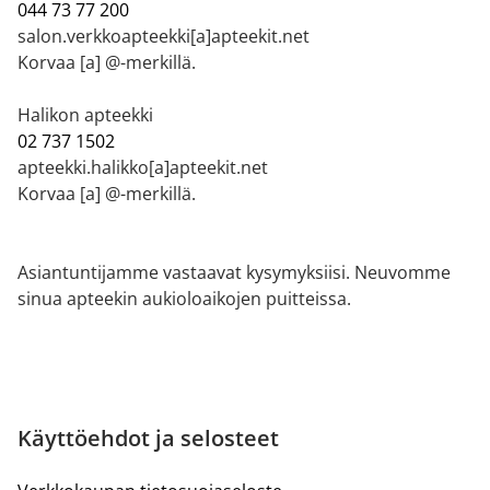
044 73 77 200
salon.verkkoapteekki[a]apteekit.net
Korvaa [a] @-merkillä.
Halikon apteekki
02 737 1502
apteekki.halikko[a]apteekit.net
Korvaa [a] @-merkillä.
Asiantuntijamme vastaavat kysymyksiisi. Neuvomme
sinua apteekin aukioloaikojen puitteissa.
Käyttöehdot ja selosteet