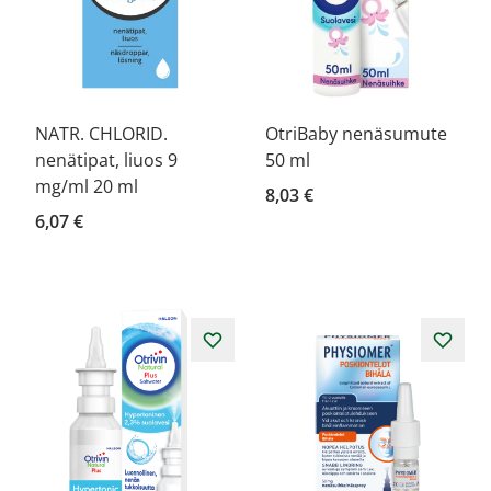
NATR. CHLORID.
OtriBaby nenäsumute
nenätipat, liuos 9
50 ml
mg/ml 20 ml
8,03 €
6,07 €