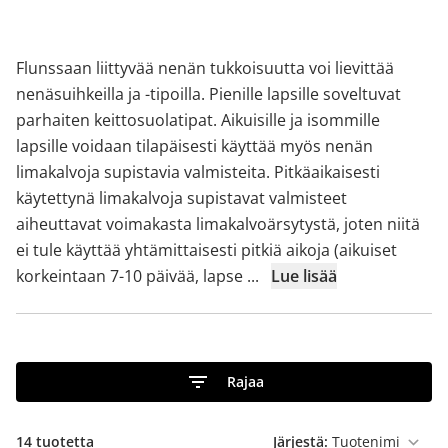
Flunssaan liittyvää nenän tukkoisuutta voi lievittää
nenäsuihkeilla ja -tipoilla. Pienille lapsille soveltuvat
parhaiten keittosuolatipat. Aikuisille ja isommille
lapsille voidaan tilapäisesti käyttää myös nenän
limakalvoja supistavia valmisteita. Pitkäaikaisesti
käytettynä limakalvoja supistavat valmisteet
aiheuttavat voimakasta limakalvoärsytystä, joten niitä
ei tule käyttää yhtämittaisesti pitkiä aikoja (aikuiset
korkeintaan 7-10 päivää, lapse
...
Lue lisää
Rajaa
14
tuotetta
Järjestä: