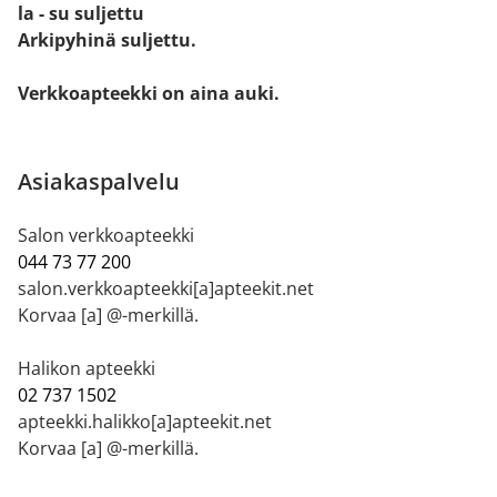
la - su suljettu
Arkipyhinä suljettu.
Verkkoapteekki on aina auki.
Asiakaspalvelu
Salon verkkoapteekki
044 73 77 200
salon.verkkoapteekki[a]apteekit.net
Korvaa [a] @-merkillä.
Halikon apteekki
02 737 1502
apteekki.halikko[a]apteekit.net
Korvaa [a] @-merkillä.