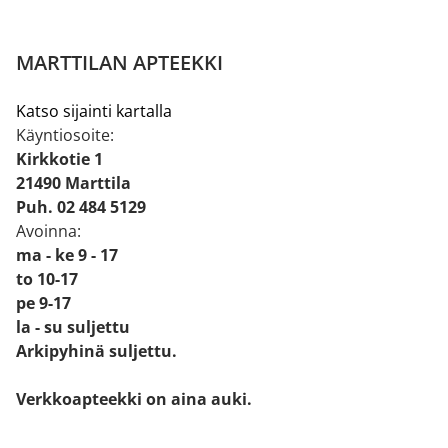
MARTTILAN APTEEKKI
Katso sijainti kartalla
Käyntiosoite:
Kirkkotie 1
21490 Marttila
Puh. 02 484 5129
Avoinna:
ma - ke 9 - 17
to 10-17
pe 9-17
la - su suljettu
Arkipyhinä suljettu.
Verkkoapteekki on aina auki.