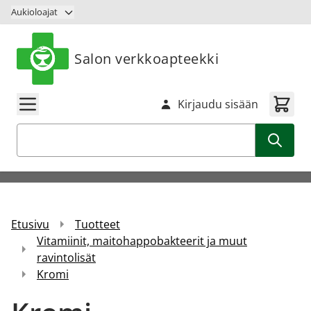
Siirry sisältöön
Aukioloajat
Salon verkkoapteekki
Kirjaudu sisään
Haku
Etusivu
Tuotteet
Vitamiinit, maitohappobakteerit ja muut
ravintolisät
Kromi