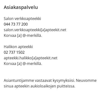
Asiakaspalvelu
Salon verkkoapteekki
044 73 77 200
salon.verkkoapteekki[a]apteekit.net
Korvaa [a] @-merkillä.
Halikon apteekki
02 737 1502
apteekki.halikko[a]apteekit.net
Korvaa [a] @-merkillä.
Asiantuntijamme vastaavat kysymyksiisi. Neuvomme
sinua apteekin aukioloaikojen puitteissa.