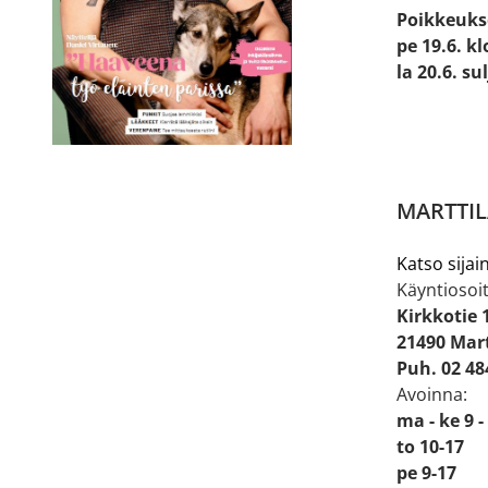
Poikkeuks
pe 19.6. kl
la 20.6. su
MARTTIL
Katso sijain
Käyntiosoit
Kirkkotie 
21490 Mart
Puh. 02 48
Avoinna:
ma - ke 9 -
to 10-17
pe 9-17