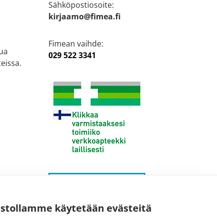
Sähköpostiosoite:
kirjaamo@fimea.fi
Fimean vaihde:
ua
029 522 3341
eissa.
ustollamme käytetään evästeitä