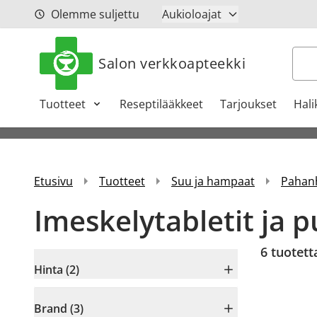
Siirry sisältöön
Olemme suljettu
Aukioloajat
Hak
Salon verkkoapteekki
Tuotteet
Reseptilääkkeet
Tarjoukset
Hali
Etusivu
Tuotteet
Suu ja hampaat
Pahanh
Imeskelytabletit ja 
6
tuotett
Hinta (2)
Brand (3)