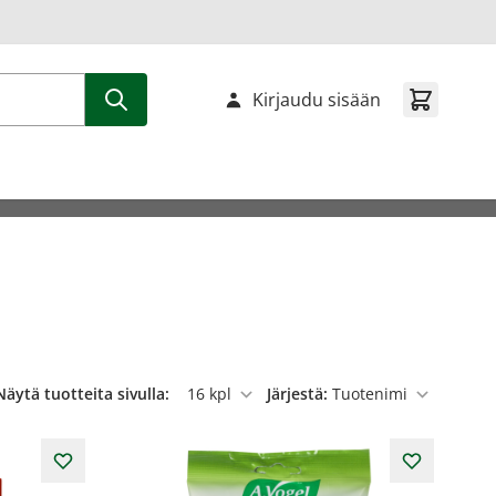
Kirjaudu sisään
Näytä tuotteita sivulla:
Järjestä:
per sivu