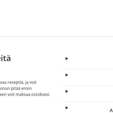
itä
aa reseptiä, ja voit
 sinun pitää ensin
lkeen voit maksaa ostoksesi.
A