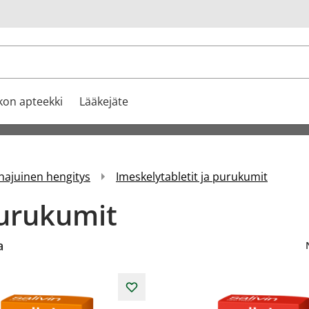
u
kon apteekki
Lääkejäte
ajuinen hengitys
Imeskelytabletit ja purukumit
purukumit
a