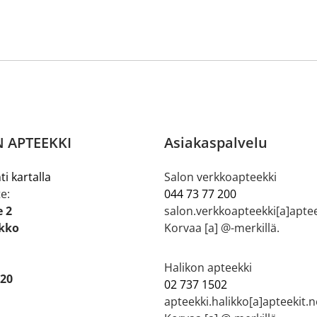
 APTEEKKI
Asiakaspalvelu
ti kartalla
Salon verkkoapteekki
e:
044 73 77 200
e 2
salon.verkkoapteekki[a]aptee
ikko
Korvaa [a] @-merkillä.
Halikon apteekki
 20
02 737 1502
apteekki.halikko[a]apteekit.n