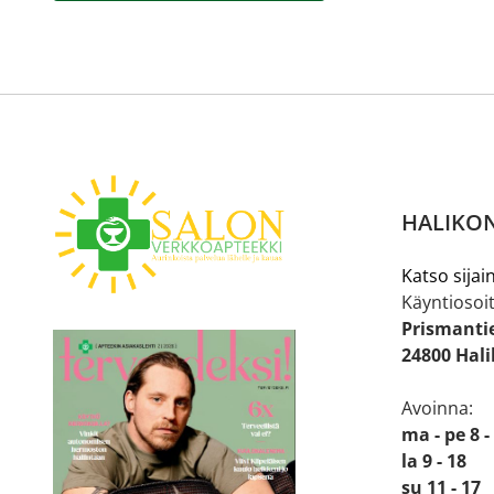
HALIKON
Katso sijain
Käyntiosoit
Prismanti
24800 Hal
Avoinna:
ma - pe 8 -
la 9 - 18
su 11 - 17