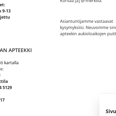
Korvaa [a] @-merkillä.
et:
o 9-13
ljettu
Asiantuntijamme vastaavat
kysymyksiisi. Neuvomme sin
apteekin aukioloaikojen puitt
AN APTEEKKI
ti kartalla
e:
1
tila
4 5129
 17
Siv