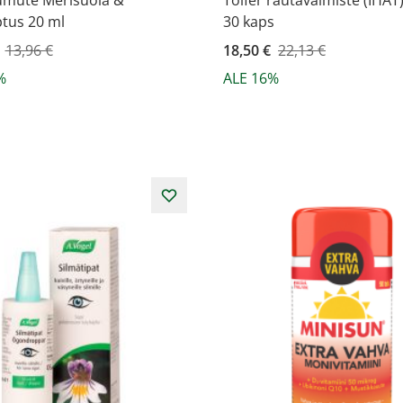
mute Merisuola &
Tolfer rautavalmiste (IHAT
ptus 20 ml
30 kaps
ahinta
13,96 €
Kampanjahinta
18,50 €
22,13 €
%
ALE 16%