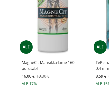
ALE
ALE
MagneCit Mansikka-Lime 160
TePe h
purutabl
0,4 mm 
Kampanjahinta
16,00 €
19,30 €
Kampanj
8,59 €
ALE 17%
ALE 15