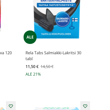
ALE
va 120
Rela Tabs Salmiakki-Lakritsi 30
tabl
Kampanjahinta
11,50 €
14,50 €
ALE 21%