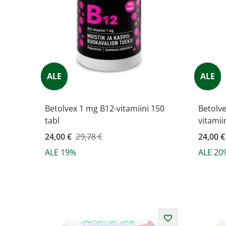
ALE
ALE
Betolvex 1 mg B12-vitamiini 150
Betolve
tabl
vitamii
Kampanjahinta
24,00 €
29,78 €
Kampanj
24,00 €
ALE 19%
ALE 20