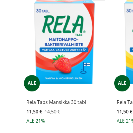
ALE
ALE
Rela Tabs Mansikka 30 tabl
Rela Ta
Kampanjahinta
11,50 €
14,50 €
Kampanj
11,50 €
ALE 21%
ALE 21