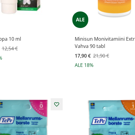
ALE
ppa 10 ml
Minisun Monivitamiini Ext
Vahva 90 tabl
ahinta
12,54 €
Kampanjahinta
17,90 €
21,90 €
%
ALE 18%