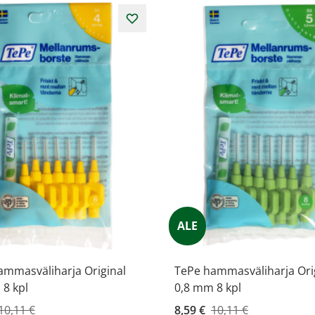
ALE
ammasväliharja Original
TePe hammasväliharja Ori
8 kpl
0,8 mm 8 kpl
ahinta
10,11 €
Kampanjahinta
8,59 €
10,11 €