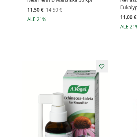
Rela Pehmo Mansikka 30 kpl
Nenäsu
Eukaly
Kampanjahinta
11,50 €
14,50 €
Kampanj
11,00 €
ALE 21%
ALE 21