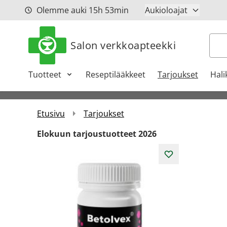
Siirry sisältöön
Olemme auki
15h
53min
Aukioloajat
Hak
Salon verkkoapteekki
Tuotteet
Reseptilääkkeet
Tarjoukset
Hali
Etusivu
Tarjoukset
Elokuun tarjoustuotteet 2026