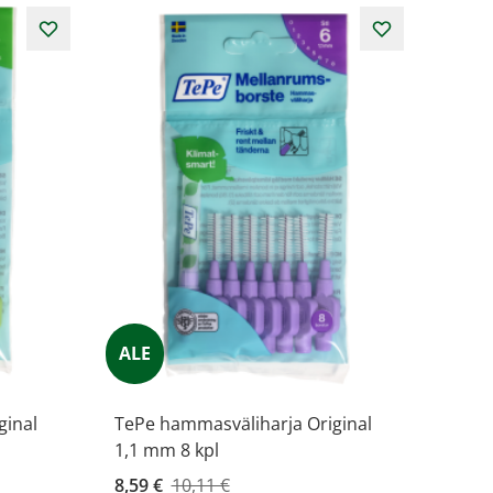
ALE
ginal
TePe hammasväliharja Original
1,1 mm 8 kpl
Kampanjahinta
8,59 €
10,11 €