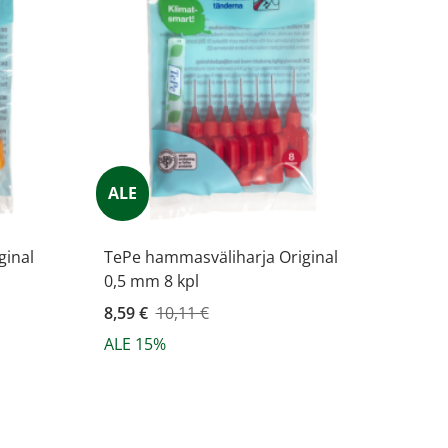
ALE
ginal
TePe hammasväliharja Original
0,5 mm 8 kpl
Kampanjahinta
8,59 €
10,11 €
ALE 15%