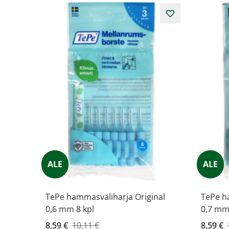
ALE
ALE
TePe hammasväliharja Original
TePe h
0,6 mm 8 kpl
0,7 mm 
Kampanjahinta
8,59 €
10,11 €
Kampanj
8,59 €