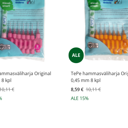
ALE
ammasväliharja Original
TePe hammasväliharja Ori
8 kpl
0,45 mm 8 kpl
ahinta
10,11 €
Kampanjahinta
8,59 €
10,11 €
%
ALE 15%