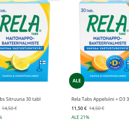
ALE
bs Sitruuna 30 tabl
Rela Tabs Appelsiini + D3 3
ahinta
14,50 €
Kampanjahinta
11,50 €
14,50 €
%
ALE 21%