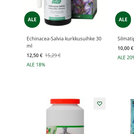
ALE
ALE
Echinacea-Salvia kurkkusuihke 30
Silmäti
ml
Kampanj
10,00 €
Kampanjahinta
12,50 €
15,29 €
ALE 20
ALE 18%