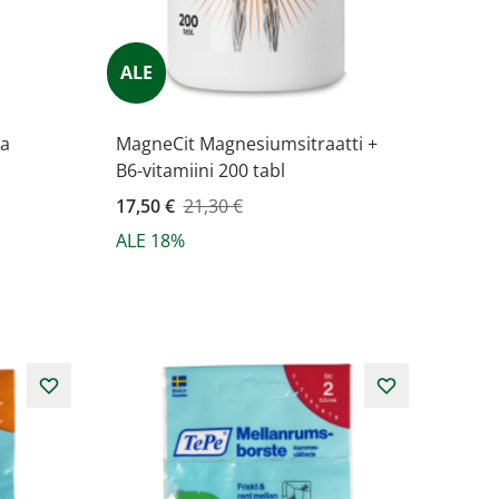
ALE
ra
MagneCit Magnesiumsitraatti +
B6-vitamiini 200 tabl
Kampanjahinta
17,50 €
21,30 €
ALE 18%