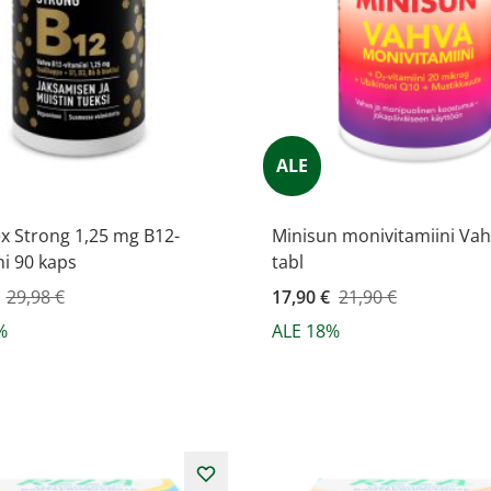
ALE
x Strong 1,25 mg B12-
Minisun monivitamiini Vah
ni 90 kaps
tabl
ahinta
29,98 €
Kampanjahinta
17,90 €
21,90 €
%
ALE 18%