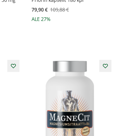
) 30 mg
Priorin kapselit 180 kpl
Kampanjahinta
79,90 €
109,88 €
ALE 27%