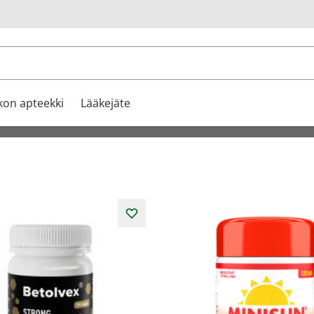
u
kon apteekki
Lääkejäte