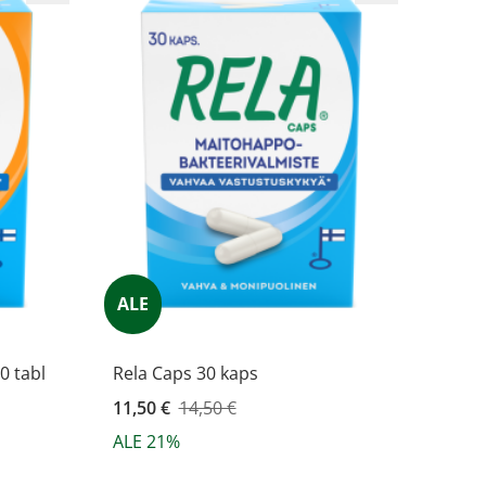
ALE
0 tabl
Rela Caps 30 kaps
Kampanjahinta
11,50 €
14,50 €
ALE 21%