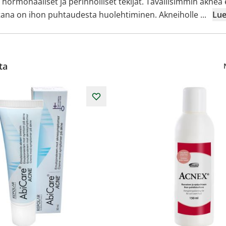
hormonaaliset ja perinnölliset tekijät. Tavallisimmin aknea 
rustana on ihon puhtaudesta huolehtiminen. Akneiholle
...
Lue
ta