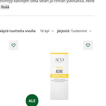
esiintyy kasvojen sekä selän ja rinnan yläosassa. Akne
 lisää
Näytä tuotteita sivulla:
Järjestä:
per sivu
ALE