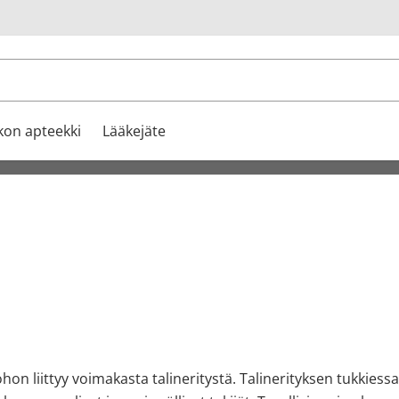
u
kon apteekki
Lääkejäte
on liittyy voimakasta talineritystä. Talinerityksen tukkiessa t