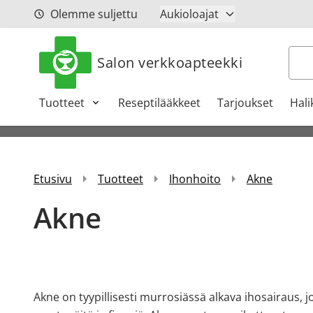
Siirry sisältöön
Olemme suljettu
Aukioloajat
Hak
Salon verkkoapteekki
Tuotteet
Reseptilääkkeet
Tarjoukset
Hali
Etusivu
Tuotteet
Ihonhoito
Akne
Akne
Akne on tyypillisesti murrosiässä alkava ihosairaus, joh