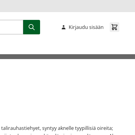
Kirjaudu sisään
alirauhastiehyet, syntyy aknelle tyypillisiä oireita;