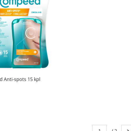
 Anti-spots 15 kpl
Sivu
You're currently
/
2