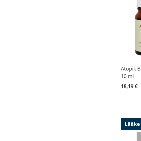
Atopik B
10 ml
18,19 €
Lääke