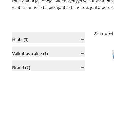
mustapäitä ja finnejä. Aknen syntyyn vaikuttavat mm. 
vaatii säännöllistä, pitkäjänteistä hoitoa, jonka pe
22
tuotet
Hinta (3)
Vaikuttava aine (1)
Brand (7)