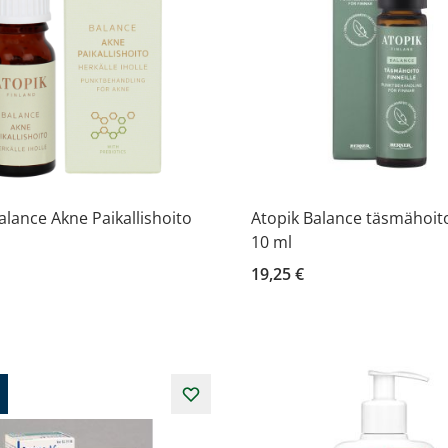
alance Akne Paikallishoito
Atopik Balance täsmähoito 
10 ml
19,25 €