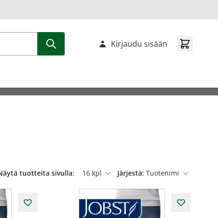
Kirjaudu sisään
Näytä tuotteita sivulla:
Järjestä:
per sivu