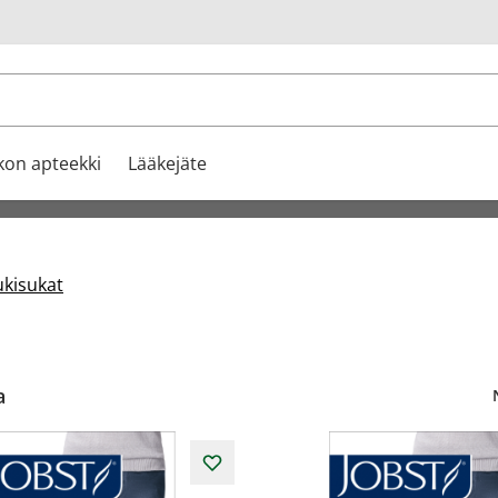
u
kon apteekki
Lääkejäte
ukisukat
a