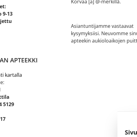
Korvaa [a] @-merkillä.
et:
o 9-13
ljettu
Asiantuntijamme vastaavat
kysymyksiisi. Neuvomme sin
apteekin aukioloaikojen puitt
AN APTEEKKI
ti kartalla
e:
1
tila
4 5129
 17
Siv