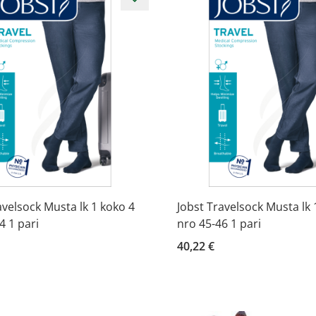
avelsock Musta lk 1 koko 4
Jobst Travelsock Musta lk 
4 1 pari
nro 45-46 1 pari
40,22 €