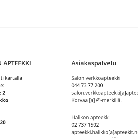
 APTEEKKI
Asiakaspalvelu
ti kartalla
Salon verkkoapteekki
e:
044 73 77 200
e 2
salon.verkkoapteekki[a]aptee
ikko
Korvaa [a] @-merkillä.
Halikon apteekki
 20
02 737 1502
apteekki.halikko[a]apteekit.n