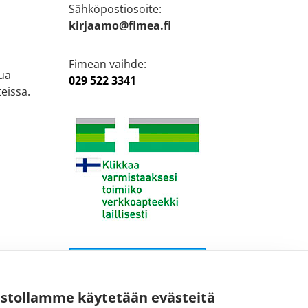
Sähköpostiosoite:
kirjaamo@fimea.fi
Fimean vaihde:
ua
029 522 3341
eissa.
ustollamme käytetään evästeitä