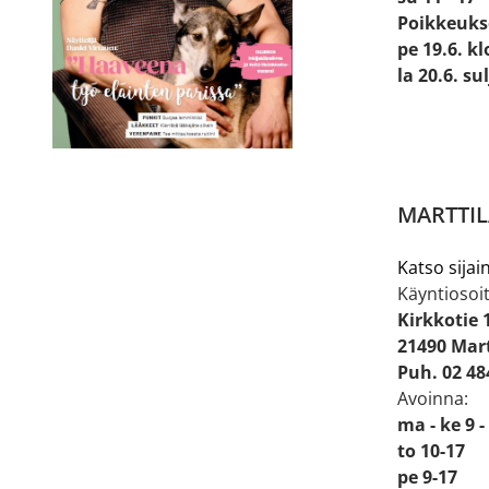
Poikkeuks
pe 19.6. kl
la 20.6. su
MARTTIL
Katso sijain
Käyntiosoit
Kirkkotie 
21490 Mart
Puh. 02 48
Avoinna:
ma - ke 9 -
to 10-17
pe 9-17