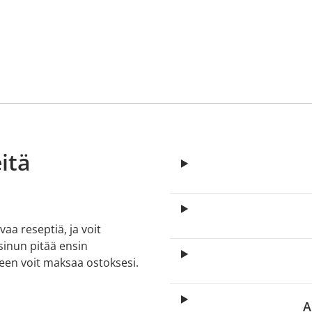
itä
aa reseptiä, ja voit
 sinun pitää ensin
lkeen voit maksaa ostoksesi.
A