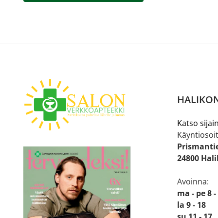
HALIKON
Katso sijain
Käyntiosoit
Prismanti
24800 Hal
Avoinna:
ma - pe 8 -
la 9 - 18
su 11 - 17