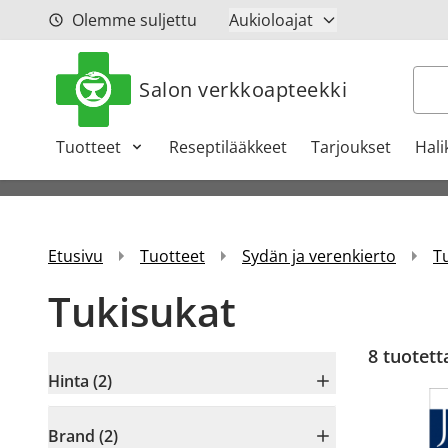
Siirry sisältöön
Olemme suljettu
Aukioloajat
Hak
Salon verkkoapteekki
Tuotteet
Reseptilääkkeet
Tarjoukset
Hali
Etusivu
Tuotteet
Sydän ja verenkierto
T
Tukisukat
8
tuotett
Hinta (2)
Brand (2)