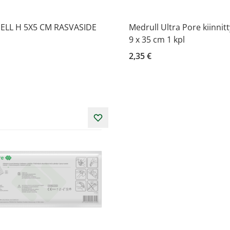
LL H 5X5 CM RASVASIDE
Medrull Ultra Pore kiinnit
9 x 35 cm 1 kpl
2,35 €