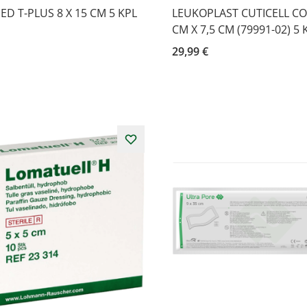
D T-PLUS 8 X 15 CM 5 KPL
LEUKOPLAST CUTICELL CO
CM X 7,5 CM (79991-02) 5 
29,99 €