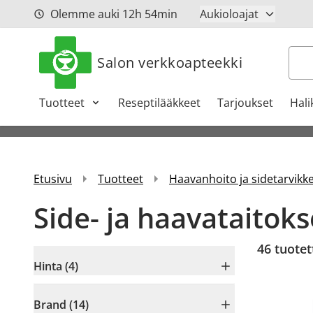
Siirry sisältöön
Olemme auki
12h
54min
Aukioloajat
Hak
Salon verkkoapteekki
Tuotteet
Reseptilääkkeet
Tarjoukset
Hali
Etusivu
Tuotteet
Haavanhoito ja sidetarvikk
Side- ja haavataitoks
46
tuotet
Hinta (4)
Brand (14)