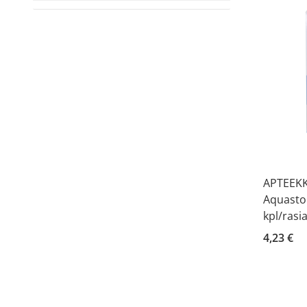
APTEEKKI
Aquastop
kpl/rasi
4,23 €