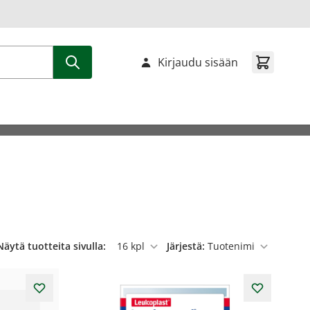
Kirjaudu sisään
Näytä tuotteita sivulla:
Järjestä:
per sivu