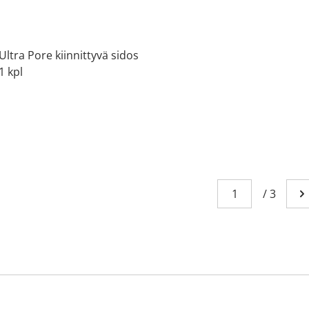
Ultra Pore kiinnittyvä sidos
1 kpl
Sivu
You're currently
/
3
Me