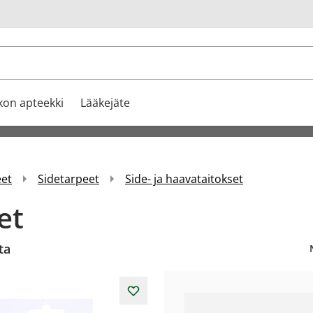
u
kon apteekki
Lääkejäte
eet
Sidetarpeet
Side- ja haavataitokset
et
ta