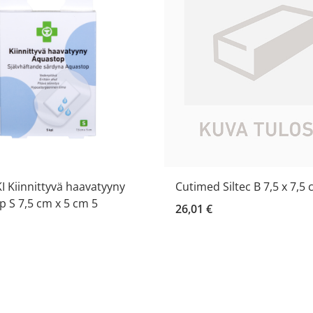
 Kiinnittyvä haavatyyny
Cutimed Siltec B 7,5 x 7,5
 S 7,5 cm x 5 cm 5
26,01 €
a