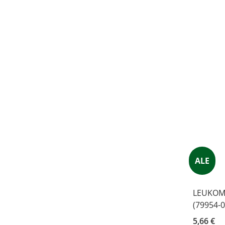
ALE
LEUKOME
(79954-0
5,66 €