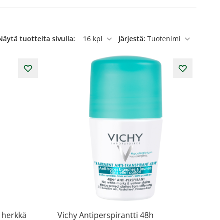
Näytä tuotteita sivulla:
Järjestä:
per sivu
h herkkä
Vichy Antiperspirantti 48h