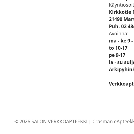
Käyntiosoit
Kirkkotie 
21490 Mart
Puh. 02 48
Avoinna:
ma - ke 9 -
to 10-17
pe 9-17
la - su sul
Arkipyhinä
Verkkoapt
© 2026 SALON VERKKOAPTEEKKI |
Crasman eApteekk