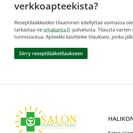
verkkoapteekista?
Reseptilääkkeiden tilaaminen edellyttää voimassa olev
tarkastaa ne
omakanta.fi
-palvelusta. Tilausta varten
tunnistautua. Apteekki käsittelee tilauksesi, jonka jä
Siirry reseptilääketilaukseen
HALIKON
Katso sijain