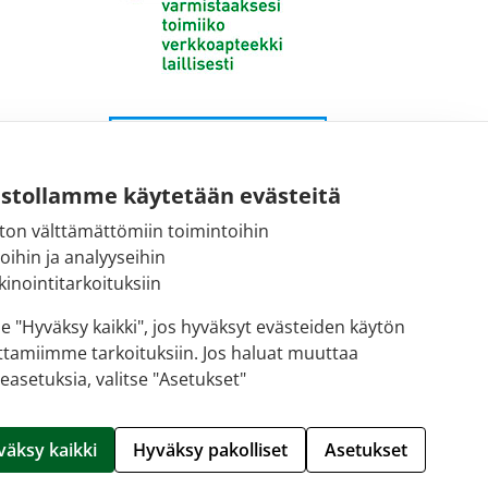
ustollamme käytetään evästeitä
ton välttämättömiin toimintoihin
toihin ja analyyseihin
inointitarkoituksiin
se "Hyväksy kaikki", jos hyväksyt evästeiden käytön
ttamiimme tarkoituksiin. Jos haluat muuttaa
easetuksia, valitse "Asetukset"
Hallitse evästeitä
väksy kaikki
Hyväksy pakolliset
Asetukset