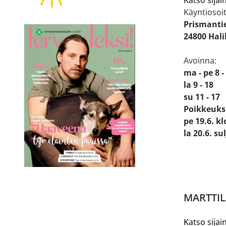
Käyntiosoit
Prismanti
24800 Hal
Avoinna:
ma - pe 8 -
la 9 - 18
su 11 - 17
Poikkeuks
pe 19.6. kl
la 20.6. su
MARTTIL
Katso sijain