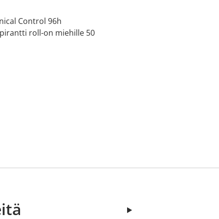
inical Control 96h
pirantti roll-on miehille 50
itä