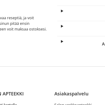
aa reseptiä, ja voit
 sinun pitää ensin
lkeen voit maksaa ostoksesi.
A
 APTEEKKI
Asiakaspalvelu
ti kartalla
Salon verkkoapteekki