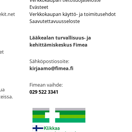
Evästeet
kit.net
Verkkokaupan käyttö- ja toimitusehdot
Saavutettavuusseloste
Lääkealan turvallisuus- ja
kehittämiskeskus Fimea
et
Sähköpostiosoite:
kirjaamo@fimea.fi
Fimean vaihde:
ua
029 522 3341
eissa.