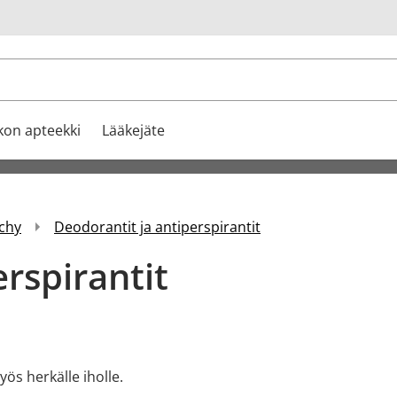
u
kon apteekki
Lääkejäte
chy
Deodorantit ja antiperspirantit
rspirantit
yös herkälle iholle.