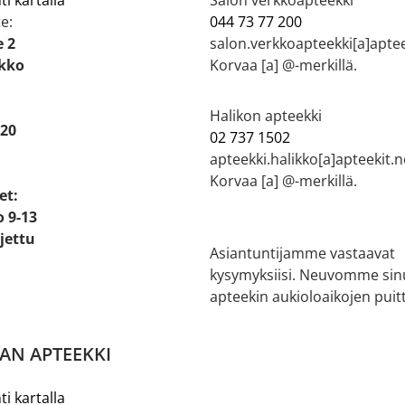
e:
044 73 77 200
e 2
salon.verkkoapteekki[a]aptee
ikko
Korvaa [a] @-merkillä.
Halikon apteekki
 20
02 737 1502
apteekki.halikko[a]apteekit.n
Korvaa [a] @-merkillä.
et:
o 9-13
ljettu
Asiantuntijamme vastaavat
kysymyksiisi. Neuvomme sin
apteekin aukioloaikojen puitt
AN APTEEKKI
ti kartalla