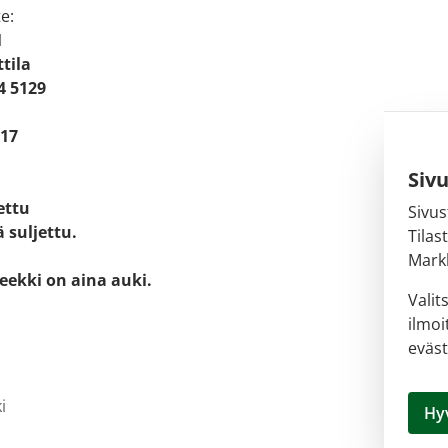
e:
1
tila
4 5129
 17
Siv
jettu
Sivus
 suljettu.
Tilas
Markk
eekki on aina auki.
Valit
ilmoi
eväst
i
Hy