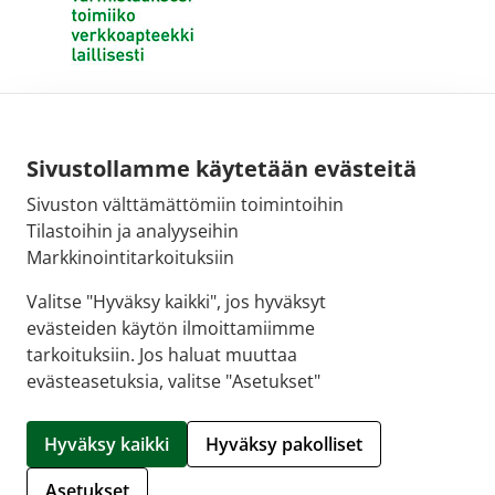
Sivustollamme käytetään evästeitä
Sivuston välttämättömiin toimintoihin
Tilastoihin ja analyyseihin
Markkinointitarkoituksiin
Valitse "Hyväksy kaikki", jos hyväksyt
evästeiden käytön ilmoittamiimme
tarkoituksiin. Jos haluat muuttaa
evästeasetuksia, valitse "Asetukset"
© 2026 SALON VERKKOAPTEEKKI |
Crasman eApteekki
Hyväksy kaikki
Hyväksy pakolliset
Hallitse evästeitä
Asetukset