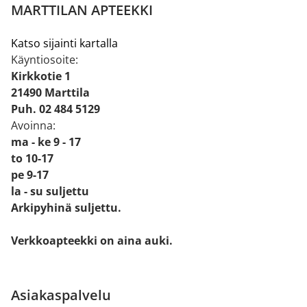
MARTTILAN APTEEKKI
Katso sijainti kartalla
Käyntiosoite:
Kirkkotie 1
21490 Marttila
Puh. 02 484 5129
Avoinna:
ma - ke 9 - 17
to 10-17
pe 9-17
la - su suljettu
Arkipyhinä suljettu.
Verkkoapteekki on aina auki.
Asiakaspalvelu