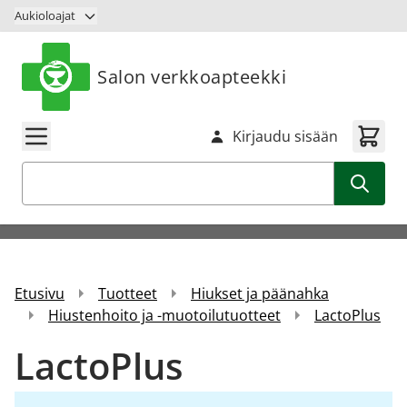
Siirry sisältöön
Aukioloajat
Salon verkkoapteekki
Kirjaudu sisään
Haku
Etusivu
Tuotteet
Hiukset ja päänahka
Hiustenhoito ja -muotoilutuotteet
LactoPlus
LactoPlus