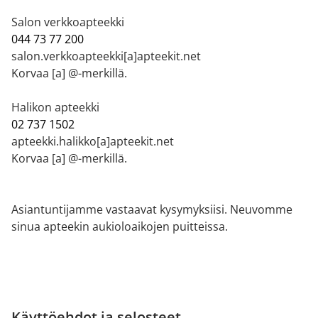
Salon verkkoapteekki
044 73 77 200
salon.verkkoapteekki[a]apteekit.net
Korvaa [a] @-merkillä.
Halikon apteekki
02 737 1502
apteekki.halikko[a]apteekit.net
Korvaa [a] @-merkillä.
Asiantuntijamme vastaavat kysymyksiisi. Neuvomme
sinua apteekin aukioloaikojen puitteissa.
Käyttöehdot ja selosteet