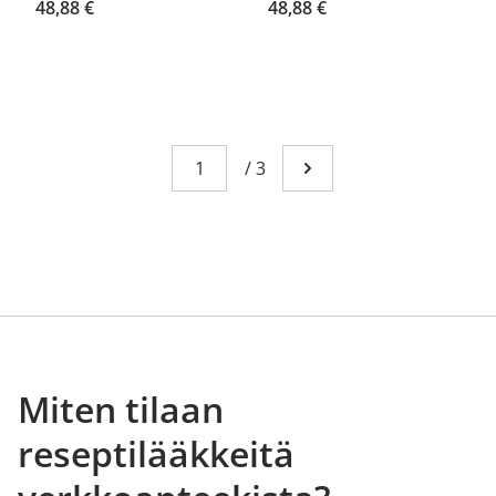
48,88 €
48,88 €
Sivu
You're currently reading page 1
/
3
Mene seuraavalle sivull
Miten tilaan
reseptilääkkeitä