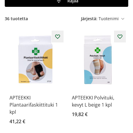
Rajaa
36
tuotetta
Järjestä:
APTEEKKI
APTEEKKI Polvituki,
Plantaarifaskiittituki 1
kevyt L beige 1 kpl
kpl
19,82 €
41,22 €