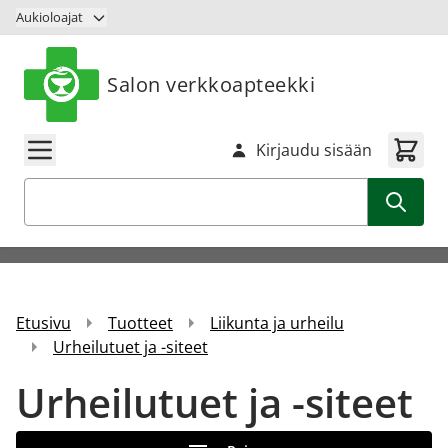
Siirry sisältöön
Aukioloajat
Salon verkkoapteekki
Kirjaudu sisään
Haku
Etusivu
Tuotteet
Liikunta ja urheilu
Urheilutuet ja -siteet
Urheilutuet ja -siteet