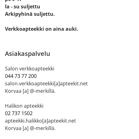
la - su suljettu
Arkipyhinä suljettu.
Verkkoapteekki on aina auki.
Asiakaspalvelu
Salon verkkoapteekki
044 73 77 200
salon.verkkoapteekki[a]apteekit.net
Korvaa [a] @-merkillä.
Halikon apteekki
02 737 1502
apteekki.halikko[a]apteekit.net
Korvaa [a] @-merkillä.