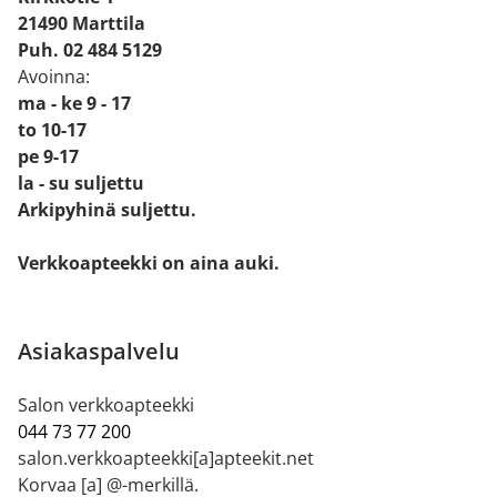
21490 Marttila
Puh. 02 484 5129
Avoinna:
ma - ke 9 - 17
to 10-17
pe 9-17
la - su suljettu
Arkipyhinä suljettu.
Verkkoapteekki on aina auki.
Asiakaspalvelu
Salon verkkoapteekki
044 73 77 200
salon.verkkoapteekki[a]apteekit.net
Korvaa [a] @-merkillä.