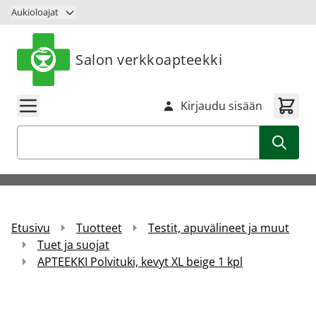
Siirry sisältöön
Aukioloajat
Salon verkkoapteekki
Kirjaudu sisään
Haku
Etusivu
Tuotteet
Testit, apuvälineet ja muut
Tuet ja suojat
APTEEKKI Polvituki, kevyt XL beige 1 kpl