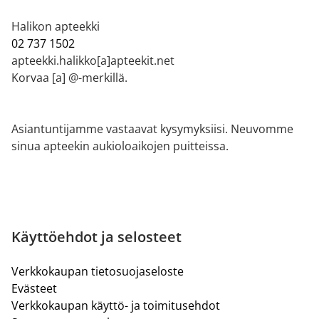
Halikon apteekki
02 737 1502
apteekki.halikko[a]apteekit.net
Korvaa [a] @-merkillä.
Asiantuntijamme vastaavat kysymyksiisi. Neuvomme
sinua apteekin aukioloaikojen puitteissa.
Käyttöehdot ja selosteet
Verkkokaupan tietosuojaseloste
Evästeet
Verkkokaupan käyttö- ja toimitusehdot