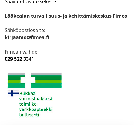
Saavutettavuusseloste
Lääkealan turvallisuus- ja kehittämiskeskus Fimea
Sähköpostiosoite:
kirjaamo@fimea.fi
Fimean vaihde:
029 522 3341