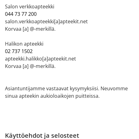
Salon verkkoapteekki
044 73 77 200
salon.verkkoapteekki[a]apteekit.net
Korvaa [a] @-merkillä.
Halikon apteekki
02 737 1502
apteekki.halikko[a]apteekit.net
Korvaa [a] @-merkillä.
Asiantuntijamme vastaavat kysymyksiisi. Neuvomme
sinua apteekin aukioloaikojen puitteissa.
Käyttöehdot ja selosteet