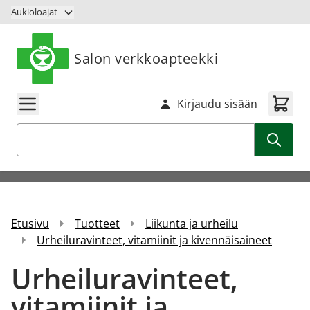
Siirry sisältöön
Aukioloajat
Salon verkkoapteekki
Kirjaudu sisään
Haku
Etusivu
Tuotteet
Liikunta ja urheilu
Urheiluravinteet, vitamiinit ja kivennäisaineet
Urheiluravinteet,
vitamiinit ja