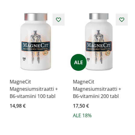
ALE
MagneCit
MagneCit
Magnesiumsitraatti +
Magnesiumsitraatti +
B6-vitamiini 100 tabl
B6-vitamiini 200 tabl
14,98 €
17,50 €
ALE 18%