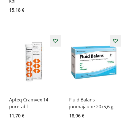
kpl
15,18 €
Apteq Cramvex 14
Fluid Balans
poretabl
juomajauhe 20x5,6 g
11,70 €
18,96 €