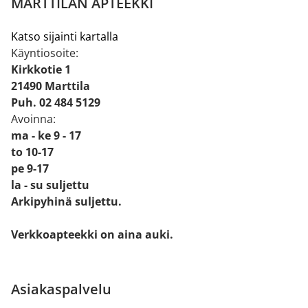
MARTTILAN APTEEKKI
Katso sijainti kartalla
Käyntiosoite:
Kirkkotie 1
21490 Marttila
Puh. 02 484 5129
Avoinna:
ma - ke 9 - 17
to 10-17
pe 9-17
la - su suljettu
Arkipyhinä suljettu.
Verkkoapteekki on aina auki.
Asiakaspalvelu