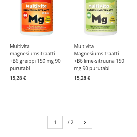
Multivita
Multivita
magnesiumsitraatti
Magnesiumsitraatti
+B6 greippi 150 mg 90
+B6 lime-sitruuna 150
purutabl
mg 90 purutabl
15,28 €
15,28 €
Sivu
You're currently reading page 1
/
2
Mene seuraavalle sivull