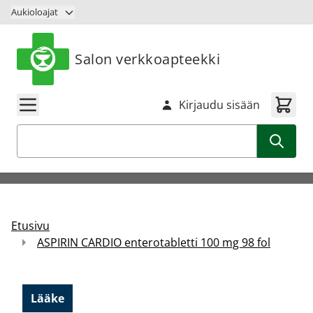
Siirry sisältöön
Aukioloajat
Salon verkkoapteekki
Kirjaudu sisään
Haku
Etusivu
ASPIRIN CARDIO enterotabletti 100 mg 98 fol
Lääke