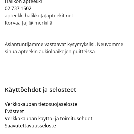
Halikon apteekki
02 737 1502
apteekki.halikko[a]apteekit.net
Korvaa [a] @-merkillä.
Asiantuntijamme vastaavat kysymyksiisi. Neuvomme
sinua apteekin aukioloaikojen puitteissa.
Käyttöehdot ja selosteet
Verkkokaupan tietosuojaseloste
Evästeet
Verkkokaupan käyttö- ja toimitusehdot
Saavutettavuusseloste