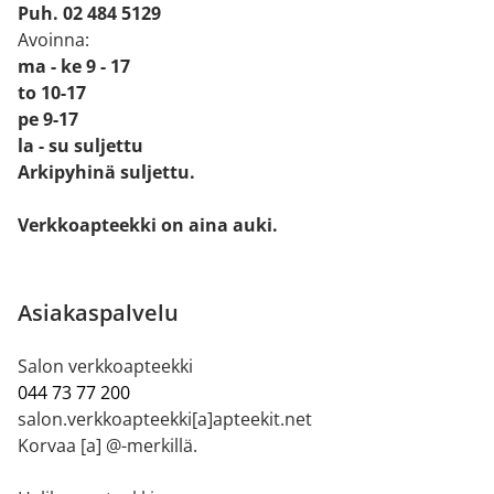
Puh. 02 484 5129
Avoinna:
ma - ke 9 - 17
to 10-17
pe 9-17
la - su suljettu
Arkipyhinä suljettu.
Verkkoapteekki on aina auki.
Asiakaspalvelu
Salon verkkoapteekki
044 73 77 200
salon.verkkoapteekki[a]apteekit.net
Korvaa [a] @-merkillä.