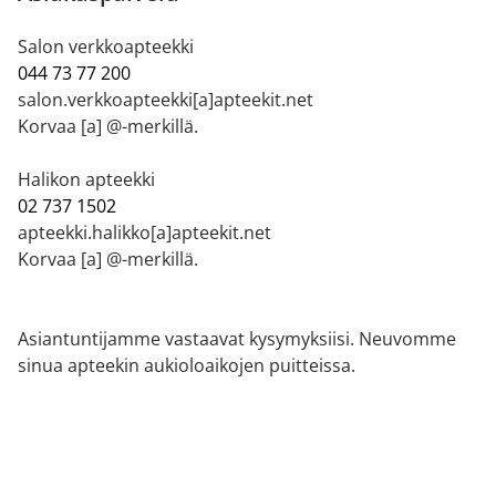
Salon verkkoapteekki
044 73 77 200
salon.verkkoapteekki[a]apteekit.net
Korvaa [a] @-merkillä.
Halikon apteekki
02 737 1502
apteekki.halikko[a]apteekit.net
Korvaa [a] @-merkillä.
Asiantuntijamme vastaavat kysymyksiisi. Neuvomme
sinua apteekin aukioloaikojen puitteissa.