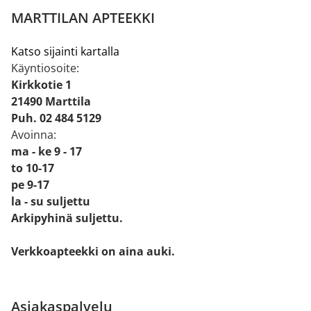
MARTTILAN APTEEKKI
Katso sijainti kartalla
Käyntiosoite:
Kirkkotie 1
21490 Marttila
Puh. 02 484 5129
Avoinna:
ma - ke 9 - 17
to 10-17
pe 9-17
la - su suljettu
Arkipyhinä suljettu.
Verkkoapteekki on aina auki.
Asiakaspalvelu