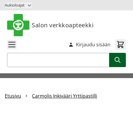
Siirry sisältöön
Aukioloajat
Salon verkkoapteekki
Kirjaudu sisään
Haku
Etusivu
Carmolis Inkivääri Yrttipastilli