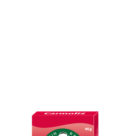
Carmolis Inkivääri Yrttipastilli
5,12 €