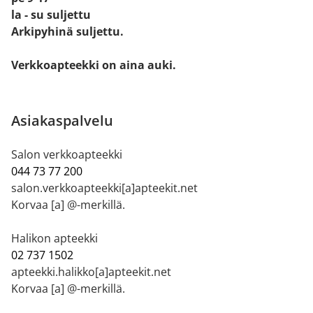
la - su suljettu
Arkipyhinä suljettu.
Verkkoapteekki on aina auki.
Asiakaspalvelu
Salon verkkoapteekki
044 73 77 200
salon.verkkoapteekki[a]apteekit.net
Korvaa [a] @-merkillä.
Halikon apteekki
02 737 1502
apteekki.halikko[a]apteekit.net
Korvaa [a] @-merkillä.