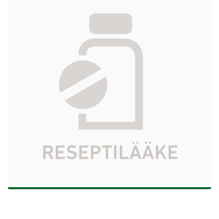
CLUVOT injektio-/infuusiokuiva-aine ja
liuotin, liuosta varten 250 IU 250 IU + 4 ml,
siirtolaite Mix2Vial 1 kpl
528,93 €
Tuotekoodi
539484
Vaikuttava aine
hyytymistekijä XIII
Pakkauskoko
1 kpl
Markkinoija
CSL Behring AB
Tarkista Kela-korvattavuus
Aloita reseptitilaus