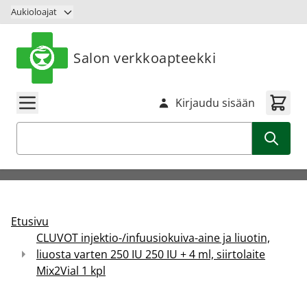
Siirry sisältöön
Aukioloajat
Salon verkkoapteekki
Kirjaudu sisään
Haku
Etusivu
CLUVOT injektio-/infuusiokuiva-aine ja liuotin,
liuosta varten 250 IU 250 IU + 4 ml, siirtolaite
Mix2Vial 1 kpl