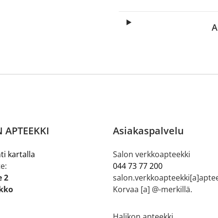
A
 APTEEKKI
Asiakaspalvelu
ti kartalla
Salon verkkoapteekki
e:
044 73 77 200
e 2
salon.verkkoapteekki[a]aptee
ikko
Korvaa [a] @-merkillä.
Halikon apteekki