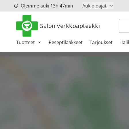
Siirry sisältöön
Olemme auki
13h
47min
Aukioloajat
Hak
Salon verkkoapteekki
Tuotteet
Reseptilääkkeet
Tarjoukset
Hali