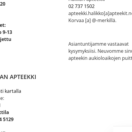
 20
02 737 1502
apteekki.halikko[a]apteekit.n
Korvaa [a] @-merkillä.
et:
o 9-13
ljettu
Asiantuntijamme vastaavat
kysymyksiisi. Neuvomme sin
apteekin aukioloaikojen puitt
AN APTEEKKI
ti kartalla
e:
1
tila
4 5129