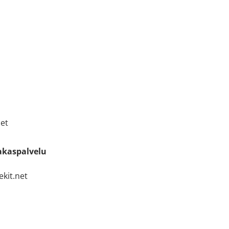
net
akaspalvelu
kit.net