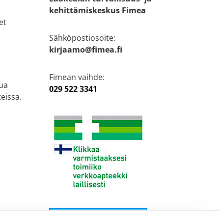
kehittämiskeskus Fimea
et
Sähköpostiosoite:
kirjaamo@fimea.fi
Fimean vaihde:
ua
029 522 3341
eissa.