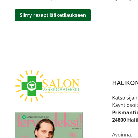
Siirry reseptilääketilaukseen
HALIKON
Katso sijain
Käyntiosoit
Prismanti
24800 Hal
Avoinna: