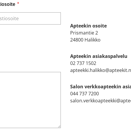
iosoite
Apteekin osoite
Prismantie 2
24800 Halikko
Apteekin asiakaspalvelu
02 737 1502
apteekki.halikko@apteekit.
Salon verkkoapteekin asi
044 737 7200
salon.verkkoapteekki@aptee