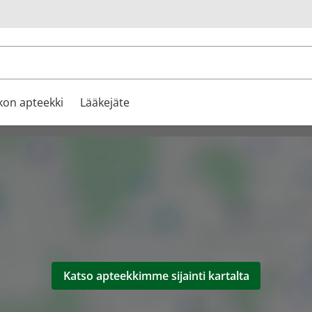
u
kon apteekki
Lääkejäte
Katso apteekkimme sijainti kartalta