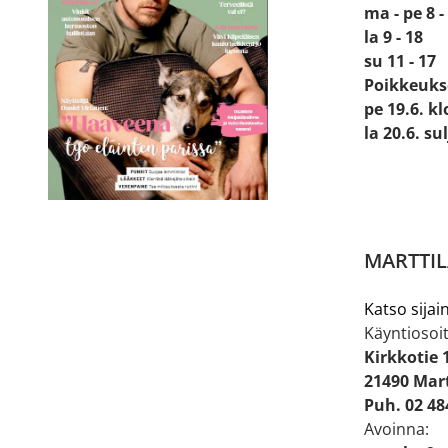
ma - pe 8 -
la 9 - 18
su 11 - 17
Poikkeuks
pe 19.6. kl
la 20.6. su
MARTTIL
Katso sijain
Käyntiosoit
Kirkkotie 
21490 Mart
Puh. 02 48
Avoinna: