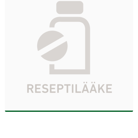
injektio-/infuusioneste, liuos 100 mg/ml 50
ml
97,34 €
Tuotekoodi
414530
Vaikuttava aine
sytarabiini
Pakkauskoko
50 ml
Markkinoija
Accord Healthcare Oy
Tarkista Kela-korvattavuus
Aloita reseptitilaus