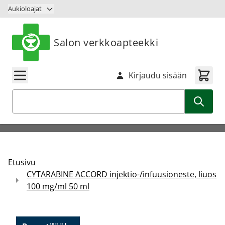
Siirry sisältöön
Aukioloajat
Salon verkkoapteekki
Kirjaudu sisään
Haku
Etusivu
CYTARABINE ACCORD injektio-/infuusioneste, liuos
100 mg/ml 50 ml