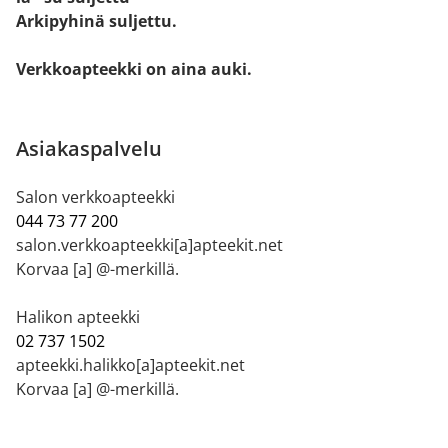
Arkipyhinä suljettu.
Verkkoapteekki on aina auki.
Asiakaspalvelu
Salon verkkoapteekki
044 73 77 200
salon.verkkoapteekki[a]apteekit.net
Korvaa [a] @-merkillä.
Halikon apteekki
02 737 1502
apteekki.halikko[a]apteekit.net
Korvaa [a] @-merkillä.