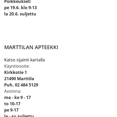
Poikkeukset:
pe 19.6. klo 9-13
la 20.6. suljettu
MARTTILAN APTEEKKI
Katso sijainti kartalla
Käyntiosoite:
Kirkkotie 1
21490 Marttila
Puh. 02 484 5129
Avoinna:
ma - ke 9 - 17
to 10-17
pe 9-17
la - su suljettu