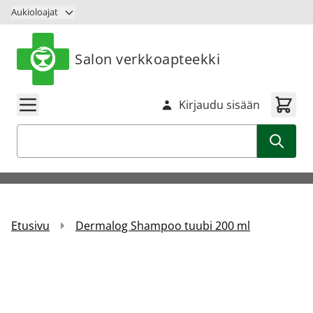
Siirry sisältöön
Aukioloajat
Salon verkkoapteekki
Kirjaudu sisään
Haku
Etusivu
Dermalog Shampoo tuubi 200 ml