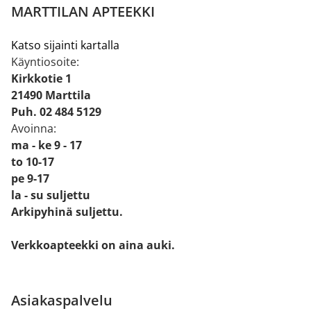
MARTTILAN APTEEKKI
Katso sijainti kartalla
Käyntiosoite:
Kirkkotie 1
21490 Marttila
Puh. 02 484 5129
Avoinna:
ma - ke 9 - 17
to 10-17
pe 9-17
la - su suljettu
Arkipyhinä suljettu.
Verkkoapteekki on aina auki.
Asiakaspalvelu