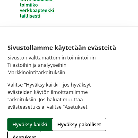
Sivustollamme käytetään evästeitä
Sivuston välttämättömiin toimintoihin
Tilastoihin ja analyyseihin
Markkinointitarkoituksiin
Valitse "Hyväksy kaikki", jos hyväksyt
evästeiden käytön ilmoittamiimme
tarkoituksiin. Jos haluat muuttaa
evästeasetuksia, valitse "Asetukset"
© 2026 SALON VERKKOAPTEEKKI |
Crasman eApteekki
Hyväksy kaikki
Hyväksy pakolliset
Hallitse evästeitä
Asetukset