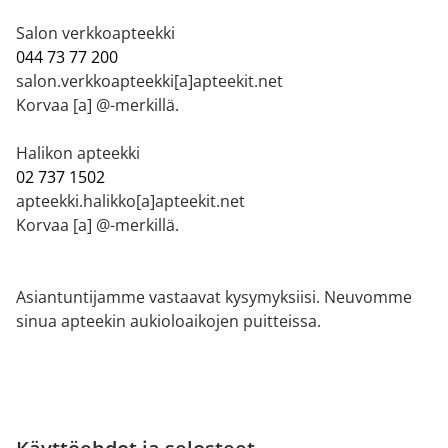
Salon verkkoapteekki
044 73 77 200
salon.verkkoapteekki[a]apteekit.net
Korvaa [a] @-merkillä.
Halikon apteekki
02 737 1502
apteekki.halikko[a]apteekit.net
Korvaa [a] @-merkillä.
Asiantuntijamme vastaavat kysymyksiisi. Neuvomme
sinua apteekin aukioloaikojen puitteissa.