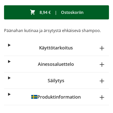
8,94 €
|
Ostoskoriin
Päänahan kutinaa ja ärsytystä ehkäisevä shampoo.
Käyttötarkoitus
Ainesosaluettelo
Säilytys
Produktinformation