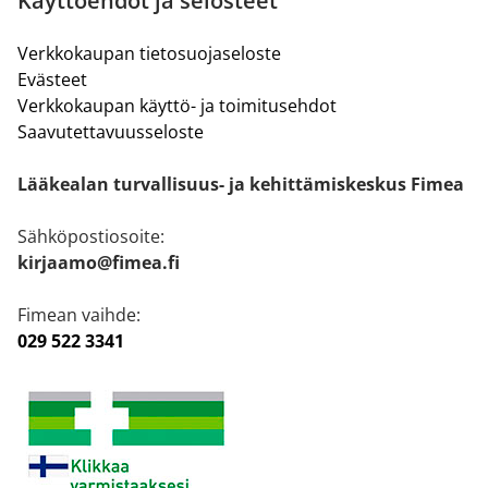
Käyttöehdot ja selosteet
Verkkokaupan tietosuojaseloste
Evästeet
Verkkokaupan käyttö- ja toimitusehdot
Saavutettavuusseloste
Lääkealan turvallisuus- ja kehittämiskeskus Fimea
Sähköpostiosoite:
kirjaamo@fimea.fi
Fimean vaihde:
029 522 3341