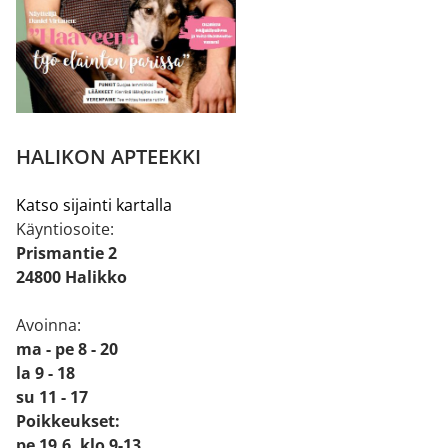
HALIKON APTEEKKI
Katso sijainti kartalla
Käyntiosoite:
Prismantie 2
24800 Halikko
Avoinna:
ma - pe 8 - 20
la 9 - 18
su 11 - 17
Poikkeukset:
pe 19.6. klo 9-13