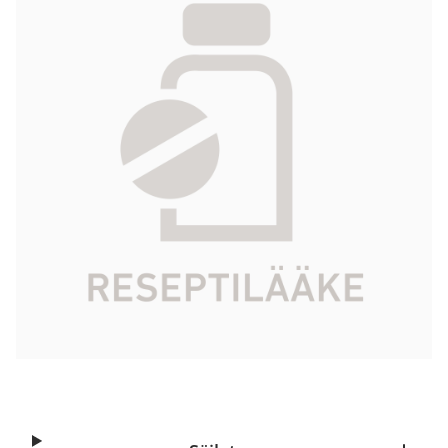
25 x 10 ml
963,75 €
Tuotekoodi
572131
Vaikuttava aine
gadoteerihappo
Pakkauskoko
25 x 10 ml
Markkinoija
Grex Medical Oy
Tarkista Kela-korvattavuus
Aloita reseptitilaus