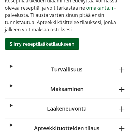
Reseptilääkkeiden tilaaminen edellyttää voimassa
olevaa reseptiä, ja voit tarkastaa ne
omakanta.fi
-
palvelusta. Tilausta varten sinun pitää ensin
tunnistautua. Apteekki käsittelee tilauksesi, jonka
jälkeen voit maksaa ostoksesi.
Siirry reseptilääketilaukseen
Turvallisuus
Maksaminen
Lääkeneuvonta
Apteekkituotteiden tilaus