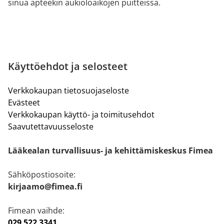
sinua apteekin aukioloaikojen puitteissa.
Käyttöehdot ja selosteet
Verkkokaupan tietosuojaseloste
Evästeet
Verkkokaupan käyttö- ja toimitusehdot
Saavutettavuusseloste
Lääkealan turvallisuus- ja kehittämiskeskus Fimea
Sähköpostiosoite:
kirjaamo@fimea.fi
Fimean vaihde:
029 522 3341