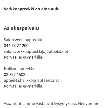
Verkkoapteekki on aina auki.
Asiakaspalvelu
Salon verkkoapteekki
044 73 77 200
salon.verkkoapteekki[a]apteekit.net
Korvaa [a] @-merkillä.
Halikon apteekki
02 737 1502
apteekki.halikko[a]apteekit.net
Korvaa [a] @-merkillä.
Asiantuntijamme vastaavat kysymyksiisi. Neuvomme