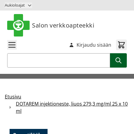
Siirry sisältöön
Aukioloajat
Salon verkkoapteekki
Kirjaudu sisään
Haku
Etusivu
DOTAREM injektioneste, liuos 279,3 mg/ml 25 x 10
ml