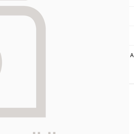
aa reseptiä, ja voit
 sinun pitää ensin
lkeen voit maksaa ostoksesi.
A
 APTEEKKI
Asiakaspalvelu
ti kartalla
Salon verkkoapteekki