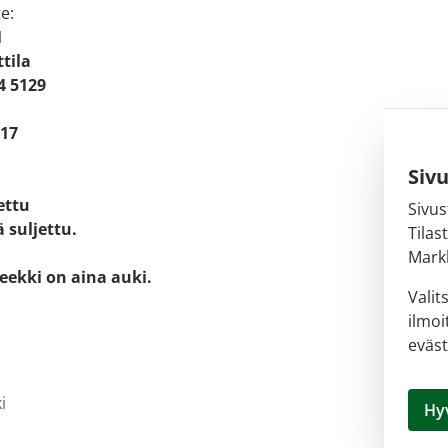
e:
1
tila
4 5129
 17
Siv
jettu
Sivus
 suljettu.
Tilas
Markk
eekki on aina auki.
Valit
ilmoi
eväst
i
Hy