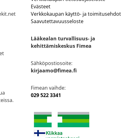
Evästeet
kit.net
Verkkokaupan käyttö- ja toimitusehdot
Saavutettavuusseloste
Lääkealan turvallisuus- ja
kehittämiskeskus Fimea
et
Sähköpostiosoite:
kirjaamo@fimea.fi
Fimean vaihde:
ua
029 522 3341
eissa.