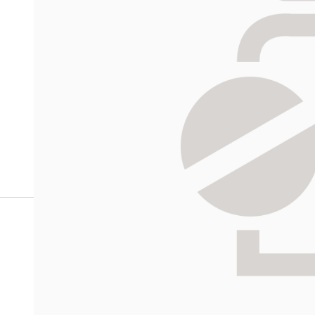
verkkoapteekista?
Reseptilääkkeiden tilaaminen edellyttää voimassa olev
tarkastaa ne
omakanta.fi
-palvelusta. Tilausta varten
tunnistautua. Apteekki käsittelee tilauksesi, jonka jä
Siirry reseptilääketilaukseen
HALIKON
Katso sijain