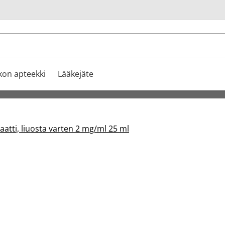
u
kon apteekki
Lääkejäte
ti, liuosta varten 2 mg/ml 25 ml