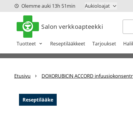
Siirry sisältöön
Olemme auki
13h
51min
Aukioloajat
Hak
Salon verkkoapteekki
Tuotteet
Reseptilääkkeet
Tarjoukset
Hali
Etusivu
DOXORUBICIN ACCORD infuusiokonsentraat
Reseptilääke