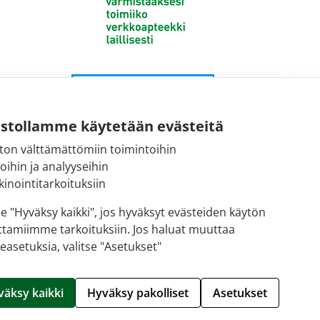
ustollamme käytetään evästeitä
ton välttämättömiin toimintoihin
toihin ja analyyseihin
inointitarkoituksiin
se "Hyväksy kaikki", jos hyväksyt evästeiden käytön
ttamiimme tarkoituksiin. Jos haluat muuttaa
easetuksia, valitse "Asetukset"
Hallitse evästeitä
väksy kaikki
Hyväksy pakolliset
Asetukset