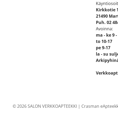
Käyntiosoit
Kirkkotie 
21490 Mart
Puh. 02 48
Avoinna:
ma - ke 9 -
to 10-17
pe 9-17
la - su sul
Arkipyhinä
Verkkoapt
© 2026 SALON VERKKOAPTEEKKI |
Crasman eApteekk