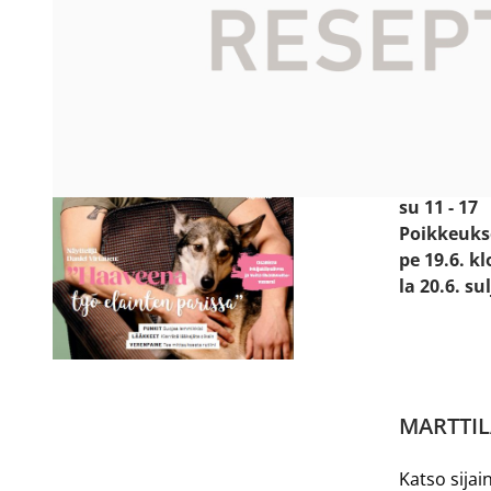
Käyntiosoit
Prismanti
24800 Hal
Avoinna:
ma - pe 8 -
la 9 - 18
su 11 - 17
Poikkeuks
pe 19.6. kl
la 20.6. su
MARTTIL
Katso sijain