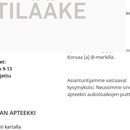
e:
044 73 77 200
e 2
salon.verkkoapteekki[a]aptee
ikko
Korvaa [a] @-merkillä.
Halikon apteekki
 20
02 737 1502
apteekki.halikko[a]apteekit.n
Korvaa [a] @-merkillä.
et:
o 9-13
ljettu
Asiantuntijamme vastaavat
kysymyksiisi. Neuvomme sin
apteekin aukioloaikojen puitt
AN APTEEKKI
ti kartalla