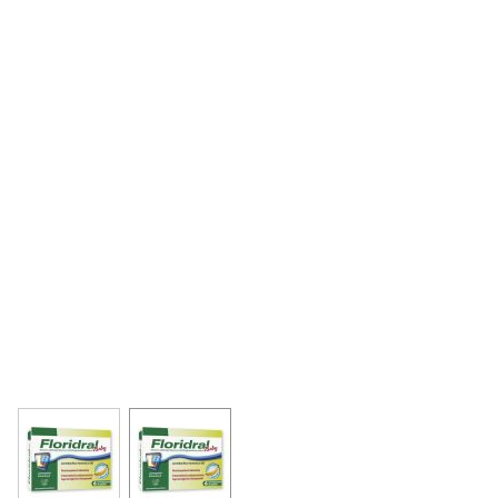
View larger image
View larger image