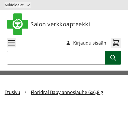
Siirry sisältöön
Aukioloajat
Salon verkkoapteekki
Kirjaudu sisään
Haku
Etusivu
Floridral Baby annosjauhe 6x6,8 g