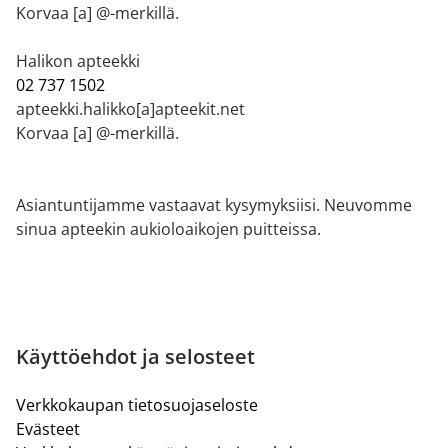
Korvaa [a] @-merkillä.
Halikon apteekki
02 737 1502
apteekki.halikko[a]apteekit.net
Korvaa [a] @-merkillä.
Asiantuntijamme vastaavat kysymyksiisi. Neuvomme
sinua apteekin aukioloaikojen puitteissa.
Käyttöehdot ja selosteet
Verkkokaupan tietosuojaseloste
Evästeet