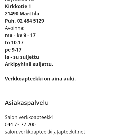
Kirkkotie 1
21490 Marttila
Puh. 02 484 5129
Avoinna:
ma - ke 9 - 17
to 10-17
pe 9-17
la - su suljettu
Arkipyhinä suljettu.
Verkkoapteekki on aina auki.
Asiakaspalvelu
Salon verkkoapteekki
044 73 77 200
salon.verkkoapteekki[a]apteekit.net