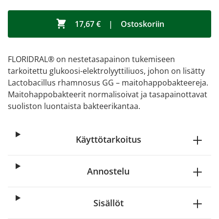
17,67 €
|
Ostoskoriin
FLORIDRAL® on nestetasapainon tukemiseen
tarkoitettu glukoosi-elektrolyyttiliuos, johon on lisätty
Lactobacillus rhamnosus GG – maitohappobakteereja.
Maitohappobakteerit normalisoivat ja tasapainottavat
suoliston luontaista bakteerikantaa.
Käyttötarkoitus
Annostelu
Sisällöt