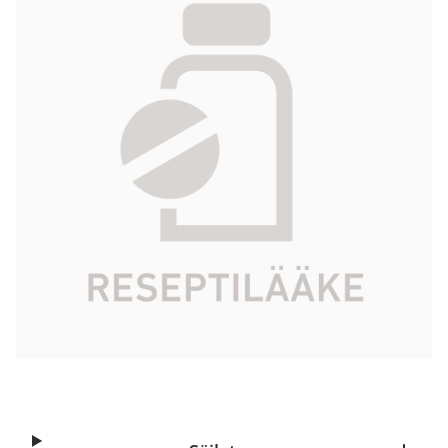
kova 400 mg 270 kpl
26,51 €
Tuotekoodi
015301
Vaikuttava aine
glukosamiinisulfaattikaliumkloridi
Pakkauskoko
270 kpl
Markkinoija
Oy Pharma Nord Ab
Tarkista Kela-korvattavuus
Aloita reseptitilaus