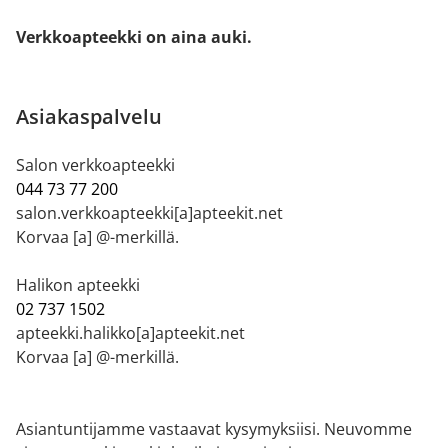
Verkkoapteekki on aina auki.
Asiakaspalvelu
Salon verkkoapteekki
044 73 77 200
salon.verkkoapteekki[a]apteekit.net
Korvaa [a] @-merkillä.
Halikon apteekki
02 737 1502
apteekki.halikko[a]apteekit.net
Korvaa [a] @-merkillä.
Asiantuntijamme vastaavat kysymyksiisi. Neuvomme