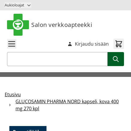
Siirry sisältöön
Aukioloajat
Salon verkkoapteekki
Kirjaudu sisään
Haku
Etusivu
GLUCOSAMIN PHARMA NORD kapseli, kova 400
mg 270 kpl