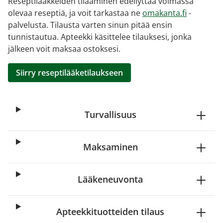
Reseptilääkkeiden tilaaminen edellyttää voimassa
olevaa reseptiä, ja voit tarkastaa ne
omakanta.fi
-
palvelusta. Tilausta varten sinun pitää ensin
tunnistautua. Apteekki käsittelee tilauksesi, jonka
jälkeen voit maksaa ostoksesi.
Siirry reseptilääketilaukseen
Turvallisuus
Maksaminen
Lääkeneuvonta
Apteekkituotteiden tilaus