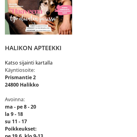
HALIKON APTEEKKI
Katso sijainti kartalla
Käyntiosoite:
Prismantie 2
24800 Halikko
Avoinna:
ma - pe 8 - 20
la 9 - 18
su 11 - 17
Poikkeukset:
pe 19.6. klo 9-13