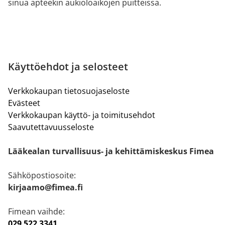
sinua apteekin aukioloaikojen puitteissa.
Käyttöehdot ja selosteet
Verkkokaupan tietosuojaseloste
Evästeet
Verkkokaupan käyttö- ja toimitusehdot
Saavutettavuusseloste
Lääkealan turvallisuus- ja kehittämiskeskus Fimea
Sähköpostiosoite:
kirjaamo@fimea.fi
Fimean vaihde:
029 522 3341