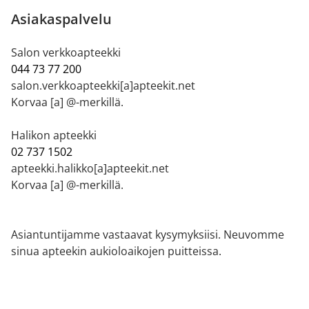
Asiakaspalvelu
Salon verkkoapteekki
044 73 77 200
salon.verkkoapteekki[a]apteekit.net
Korvaa [a] @-merkillä.
Halikon apteekki
02 737 1502
apteekki.halikko[a]apteekit.net
Korvaa [a] @-merkillä.
Asiantuntijamme vastaavat kysymyksiisi. Neuvomme
sinua apteekin aukioloaikojen puitteissa.