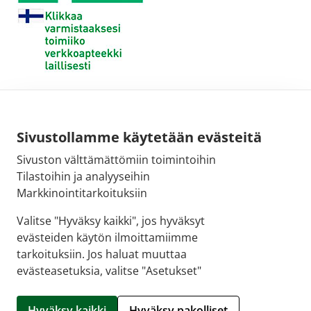
Sivustollamme käytetään evästeitä
Sivuston välttämättömiin toimintoihin
Tilastoihin ja analyyseihin
Markkinointitarkoituksiin
Valitse "Hyväksy kaikki", jos hyväksyt
evästeiden käytön ilmoittamiimme
tarkoituksiin. Jos haluat muuttaa
evästeasetuksia, valitse "Asetukset"
© 2026 SALON VERKKOAPTEEKKI |
Crasman eApteekki
Hyväksy kaikki
Hyväksy pakolliset