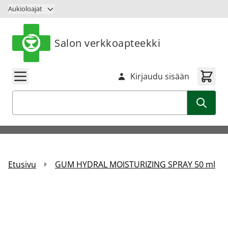
Siirry sisältöön
Aukioloajat
Salon verkkoapteekki
Kirjaudu sisään
Haku
Etusivu
GUM HYDRAL MOISTURIZING SPRAY 50 ml