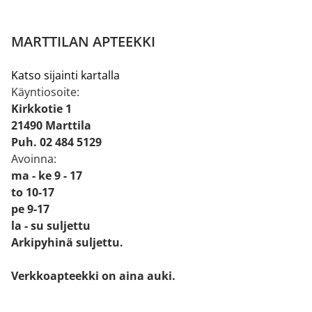
MARTTILAN APTEEKKI
Katso sijainti kartalla
Käyntiosoite:
Kirkkotie 1
21490 Marttila
Puh. 02 484 5129
Avoinna:
ma - ke 9 - 17
to 10-17
pe 9-17
la - su suljettu
Arkipyhinä suljettu.
Verkkoapteekki on aina auki.