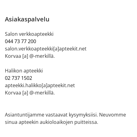
Asiakaspalvelu
Salon verkkoapteekki
044 73 77 200
salon.verkkoapteekki[a]apteekit.net
Korvaa [a] @-merkillä.
Halikon apteekki
02 737 1502
apteekki.halikko[a]apteekit.net
Korvaa [a] @-merkillä.
Asiantuntijamme vastaavat kysymyksiisi. Neuvomme
sinua apteekin aukioloaikojen puitteissa.