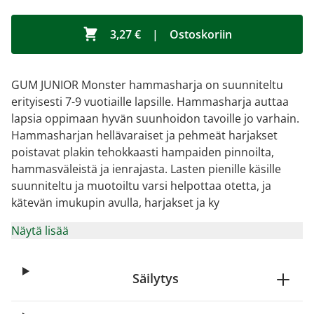
3,27 €
|
Ostoskoriin
GUM JUNIOR Monster hammasharja on suunniteltu
erityisesti 7-9 vuotiaille lapsille. Hammasharja auttaa
lapsia oppimaan hyvän suunhoidon tavoille jo varhain.
Hammasharjan hellävaraiset ja pehmeät harjakset
poistavat plakin tehokkaasti hampaiden pinnoilta,
hammasväleistä ja ienrajasta. Lasten pienille käsille
suunniteltu ja muotoiltu varsi helpottaa otetta, ja
kätevän imukupin avulla, harjakset ja ky
Näytä lisää
Säilytys