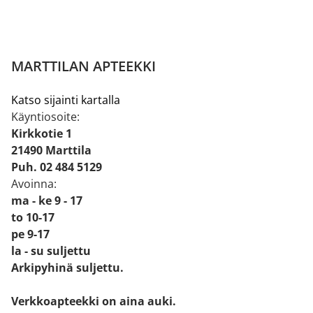
MARTTILAN APTEEKKI
Katso sijainti kartalla
Käyntiosoite:
Kirkkotie 1
21490 Marttila
Puh. 02 484 5129
Avoinna:
ma - ke 9 - 17
to 10-17
pe 9-17
la - su suljettu
Arkipyhinä suljettu.
Verkkoapteekki on aina auki.