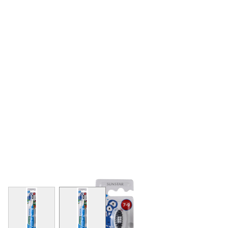
View larger image
View larger image