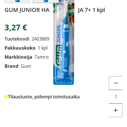
GUM JUNIOR HAMMASHARJA 7+ 1 kpl
3,27 €
Tuotekoodi
2403889
Pakkauskoko
1 kpl
Markkinoija
Tamro Oyj
Brand
Gum
Muuta t
Tilaustuote, pidempi toimitusaika