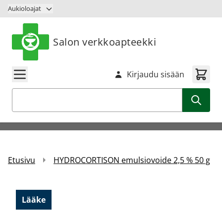
Siirry sisältöön
Aukioloajat
Salon verkkoapteekki
Kirjaudu sisään
Haku
Etusivu
HYDROCORTISON emulsiovoide 2,5 % 50 g
Lääke