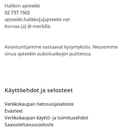
Halikon apteekki
02 737 1502
apteekki.halikko[a]apteekit.net
Korvaa [a] @-merkillä.
Asiantuntijamme vastaavat kysymyksiisi. Neuvomme
sinua apteekin aukioloaikojen puitteissa.
Käyttöehdot ja selosteet
Verkkokaupan tietosuojaseloste
Evästeet
Verkkokaupan käyttö- ja toimitusehdot
Saavutettavuusseloste