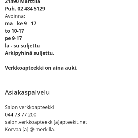
21490 Marttila
Puh. 02 484 5129
Avoinna:
ma - ke 9 - 17
to 10-17
pe 9-17
la - su suljettu
Arkipyhinä suljettu.
Verkkoapteekki on aina auki.
Asiakaspalvelu
Salon verkkoapteekki
044 73 77 200
salon.verkkoapteekki[a]apteekit.net
Korvaa [a] @-merkillä.