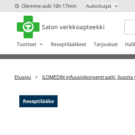
Siirry sisältöön
Olemme auki
16h
17min
Aukioloajat
Hak
Salon verkkoapteekki
Tuotteet
Reseptilääkkeet
Tarjoukset
Hali
Etusivu
ILOMEDIN infuusiokonsentraatti, liuosta 
Reseptilääke