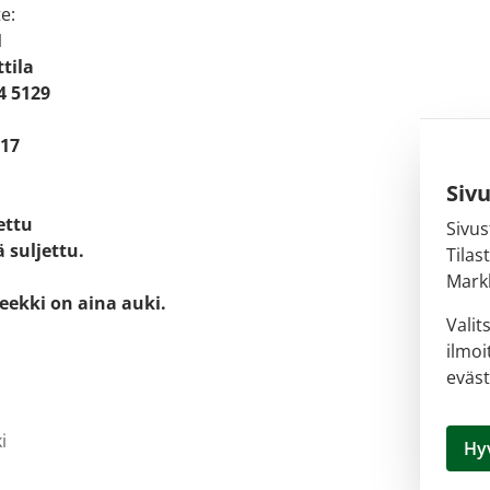
e:
1
tila
4 5129
 17
Siv
jettu
Sivus
 suljettu.
Tilas
Markk
eekki on aina auki.
Valit
ilmoi
eväst
i
Hy