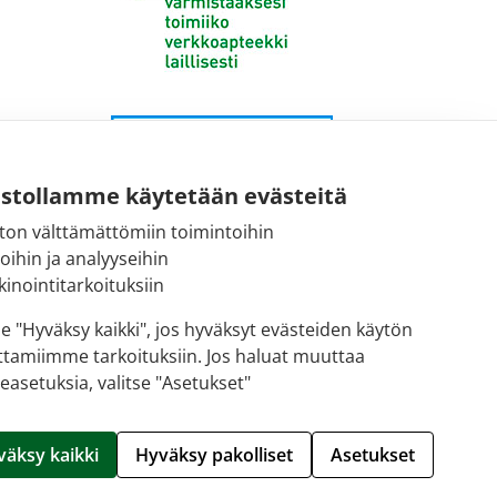
ustollamme käytetään evästeitä
ton välttämättömiin toimintoihin
toihin ja analyyseihin
inointitarkoituksiin
se "Hyväksy kaikki", jos hyväksyt evästeiden käytön
ttamiimme tarkoituksiin. Jos haluat muuttaa
easetuksia, valitse "Asetukset"
Hallitse evästeitä
väksy kaikki
Hyväksy pakolliset
Asetukset