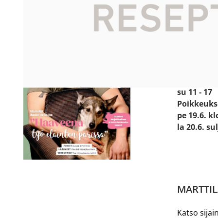
Käyntiosoit
Prismanti
24800 Hal
Avoinna:
ma - pe 8 -
la 9 - 18
su 11 - 17
Poikkeuks
pe 19.6. kl
la 20.6. su
MARTTIL
Katso sijain