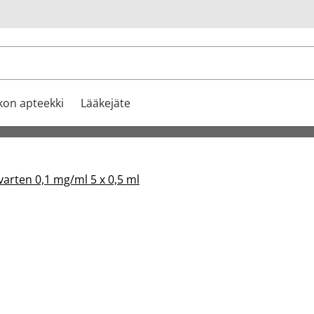
u
kon apteekki
Lääkejäte
varten 0,1 mg/ml 5 x 0,5 ml