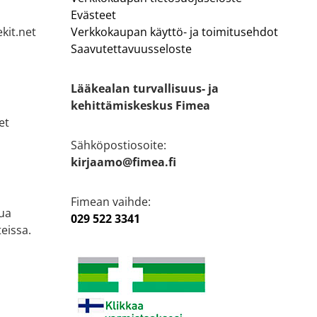
Evästeet
kit.net
Verkkokaupan käyttö- ja toimitusehdot
Saavutettavuusseloste
Lääkealan turvallisuus- ja
kehittämiskeskus Fimea
et
Sähköpostiosoite:
kirjaamo@fimea.fi
Fimean vaihde:
ua
029 522 3341
eissa.