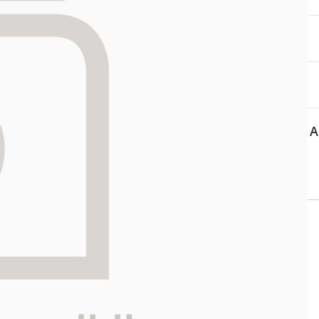
aa reseptiä, ja voit
 sinun pitää ensin
lkeen voit maksaa ostoksesi.
A
 APTEEKKI
Asiakaspalvelu
ti kartalla
Salon verkkoapteekki