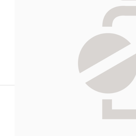
verkkoapteekista?
Reseptilääkkeiden tilaaminen edellyttää voimassa olev
tarkastaa ne
omakanta.fi
-palvelusta. Tilausta varten
tunnistautua. Apteekki käsittelee tilauksesi, jonka jä
Siirry reseptilääketilaukseen
HALIKON
Katso sijain