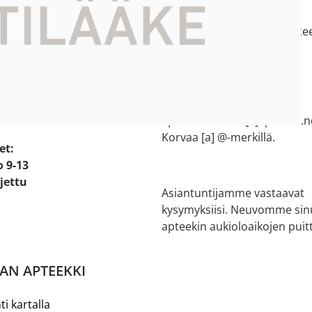
e:
044 73 77 200
e 2
salon.verkkoapteekki[a]aptee
ikko
Korvaa [a] @-merkillä.
Halikon apteekki
 20
02 737 1502
apteekki.halikko[a]apteekit.n
Korvaa [a] @-merkillä.
et:
o 9-13
ljettu
Asiantuntijamme vastaavat
kysymyksiisi. Neuvomme sin
apteekin aukioloaikojen puitt
AN APTEEKKI
ti kartalla