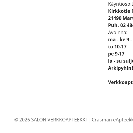
Käyntiosoit
Kirkkotie 
21490 Mart
Puh. 02 48
Avoinna:
ma - ke 9 -
to 10-17
pe 9-17
la - su sul
Arkipyhinä
Verkkoapt
© 2026 SALON VERKKOAPTEEKKI |
Crasman eApteekk