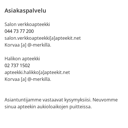
Asiakaspalvelu
Salon verkkoapteekki
044 73 77 200
salon.verkkoapteekki[a]apteekit.net
Korvaa [a] @-merkillä.
Halikon apteekki
02 737 1502
apteekki.halikko[a]apteekit.net
Korvaa [a] @-merkillä.
Asiantuntijamme vastaavat kysymyksiisi. Neuvomme
sinua apteekin aukioloaikojen puitteissa.