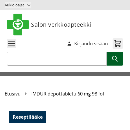
Siirry sisältöön
Aukioloajat
Salon verkkoapteekki
Kirjaudu sisään
Haku
Etusivu
IMDUR depottabletti 60 mg 98 fol
Reseptilääke