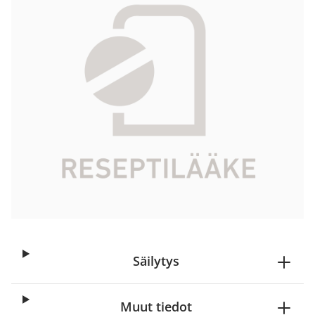
Tuotekoodi
427229
Vaikuttava aine
isosorbidi-5-mononitraatti
Pakkauskoko
98 fol
Markkinoija
Navamedic AB
Tarkista Kela-korvattavuus
Aloita reseptitilaus
Säilytys
Muut tiedot