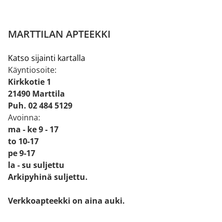
MARTTILAN APTEEKKI
Katso sijainti kartalla
Käyntiosoite:
Kirkkotie 1
21490 Marttila
Puh. 02 484 5129
Avoinna:
ma - ke 9 - 17
to 10-17
pe 9-17
la - su suljettu
Arkipyhinä suljettu.
Verkkoapteekki on aina auki.