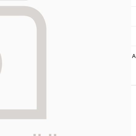
aa reseptiä, ja voit
 sinun pitää ensin
lkeen voit maksaa ostoksesi.
A
 APTEEKKI
Asiakaspalvelu
ti kartalla
Salon verkkoapteekki