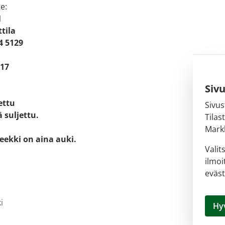
e:
1
tila
4 5129
 17
Siv
jettu
Sivus
 suljettu.
Tilas
Markk
eekki on aina auki.
Valit
ilmoi
eväst
i
Hy