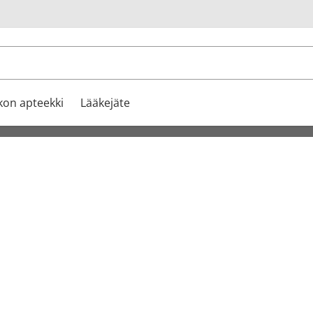
u
kon apteekki
Lääkejäte