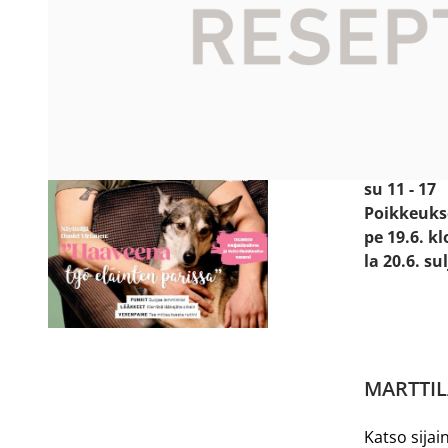
Käyntiosoit
Prismanti
24800 Hal
Avoinna:
ma - pe 8 -
la 9 - 18
su 11 - 17
Poikkeuks
pe 19.6. kl
la 20.6. su
MARTTIL
Katso sijain