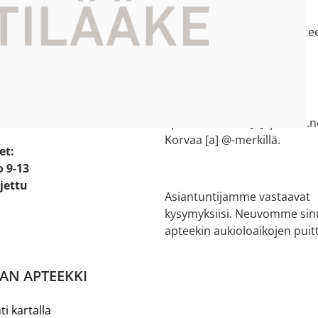
e:
044 73 77 200
e 2
salon.verkkoapteekki[a]aptee
ikko
Korvaa [a] @-merkillä.
Halikon apteekki
 20
02 737 1502
apteekki.halikko[a]apteekit.n
Korvaa [a] @-merkillä.
et:
o 9-13
ljettu
Asiantuntijamme vastaavat
kysymyksiisi. Neuvomme sin
apteekin aukioloaikojen puitt
AN APTEEKKI
ti kartalla