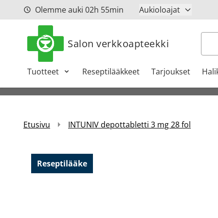
Siirry sisältöön
Olemme auki
02h
55min
Aukioloajat
Hak
Salon verkkoapteekki
Tuotteet
Reseptilääkkeet
Tarjoukset
Hali
Etusivu
INTUNIV depottabletti 3 mg 28 fol
Reseptilääke