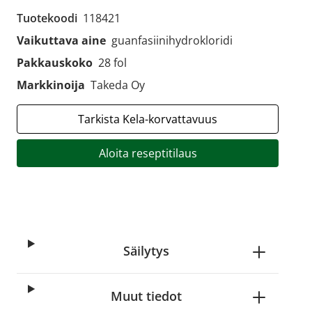
Tuotekoodi
118421
Vaikuttava aine
guanfasiinihydrokloridi
Pakkauskoko
28 fol
Markkinoija
Takeda Oy
Tarkista Kela-korvattavuus
Aloita reseptitilaus
Säilytys
Muut tiedot