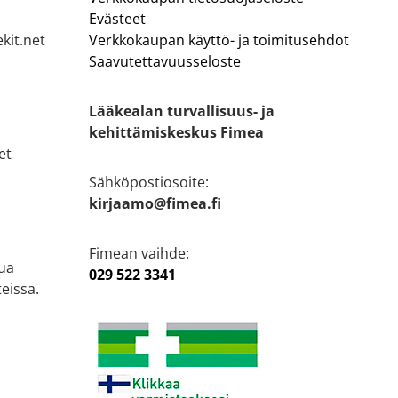
Evästeet
kit.net
Verkkokaupan käyttö- ja toimitusehdot
Saavutettavuusseloste
Lääkealan turvallisuus- ja
kehittämiskeskus Fimea
et
Sähköpostiosoite:
kirjaamo@fimea.fi
Fimean vaihde:
ua
029 522 3341
eissa.