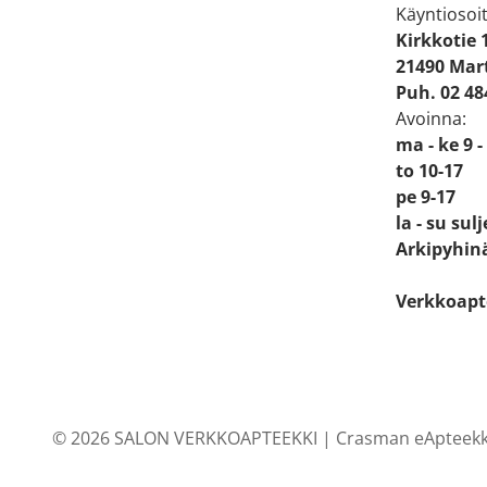
Käyntiosoit
Kirkkotie 
21490 Mart
Puh. 02 48
Avoinna:
ma - ke 9 -
to 10-17
pe 9-17
la - su sul
Arkipyhinä
Verkkoapt
© 2026 SALON VERKKOAPTEEKKI |
Crasman eApteekk