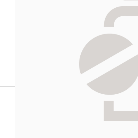
verkkoapteekista?
Reseptilääkkeiden tilaaminen edellyttää voimassa olev
tarkastaa ne
omakanta.fi
-palvelusta. Tilausta varten
tunnistautua. Apteekki käsittelee tilauksesi, jonka jä
Siirry reseptilääketilaukseen
HALIKON
Katso sijain