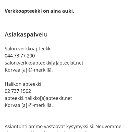
Verkkoapteekki on aina auki.
Asiakaspalvelu
Salon verkkoapteekki
044 73 77 200
salon.verkkoapteekki[a]apteekit.net
Korvaa [a] @-merkillä.
Halikon apteekki
02 737 1502
apteekki.halikko[a]apteekit.net
Korvaa [a] @-merkillä.
Asiantuntijamme vastaavat kysymyksiisi. Neuvomme