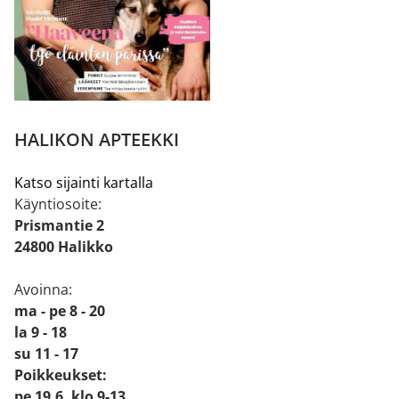
HALIKON APTEEKKI
Katso sijainti kartalla
Käyntiosoite:
Prismantie 2
24800 Halikko
Avoinna:
ma - pe 8 - 20
la 9 - 18
su 11 - 17
Poikkeukset:
pe 19.6. klo 9-13