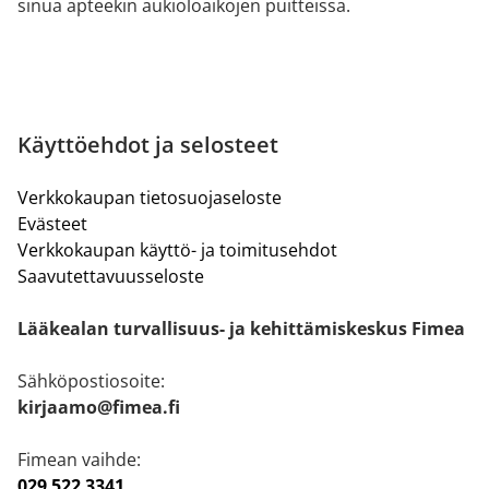
sinua apteekin aukioloaikojen puitteissa.
Käyttöehdot ja selosteet
Verkkokaupan tietosuojaseloste
Evästeet
Verkkokaupan käyttö- ja toimitusehdot
Saavutettavuusseloste
Lääkealan turvallisuus- ja kehittämiskeskus Fimea
Sähköpostiosoite:
kirjaamo@fimea.fi
Fimean vaihde:
029 522 3341