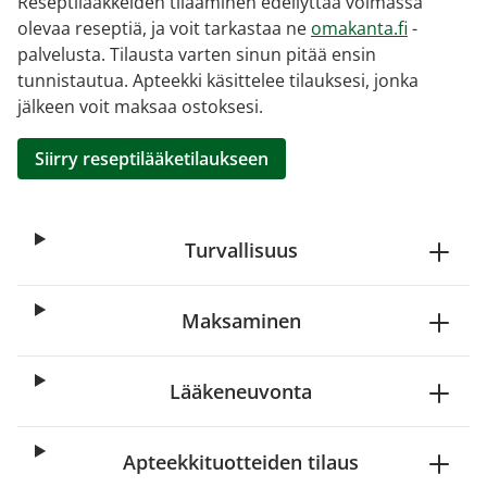
Reseptilääkkeiden tilaaminen edellyttää voimassa
olevaa reseptiä, ja voit tarkastaa ne
omakanta.fi
-
palvelusta. Tilausta varten sinun pitää ensin
tunnistautua. Apteekki käsittelee tilauksesi, jonka
jälkeen voit maksaa ostoksesi.
Siirry reseptilääketilaukseen
Turvallisuus
Maksaminen
Lääkeneuvonta
Apteekkituotteiden tilaus