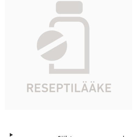
mg/ml 1 ml
23,78 €
Tuotekoodi
551572
Vaikuttava aine
triamsinoloniheksasetonidi
Pakkauskoko
1 ml
Markkinoija
Viatris Oy
Tarkista Kela-korvattavuus
Aloita reseptitilaus