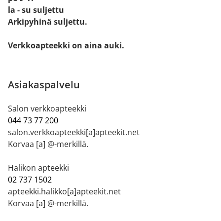
la - su suljettu
Arkipyhinä suljettu.
Verkkoapteekki on aina auki.
Asiakaspalvelu
Salon verkkoapteekki
044 73 77 200
salon.verkkoapteekki[a]apteekit.net
Korvaa [a] @-merkillä.
Halikon apteekki
02 737 1502
apteekki.halikko[a]apteekit.net
Korvaa [a] @-merkillä.