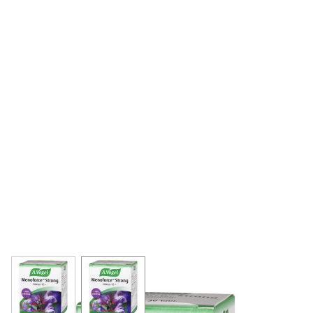
View larger image
View larger image