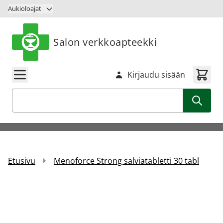
Siirry sisältöön
Aukioloajat
Salon verkkoapteekki
Kirjaudu sisään
Haku
Etusivu
Menoforce Strong salviatabletti 30 tabl