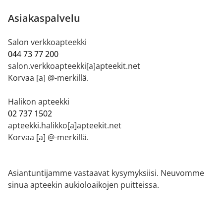
Asiakaspalvelu
Salon verkkoapteekki
044 73 77 200
salon.verkkoapteekki[a]apteekit.net
Korvaa [a] @-merkillä.
Halikon apteekki
02 737 1502
apteekki.halikko[a]apteekit.net
Korvaa [a] @-merkillä.
Asiantuntijamme vastaavat kysymyksiisi. Neuvomme
sinua apteekin aukioloaikojen puitteissa.