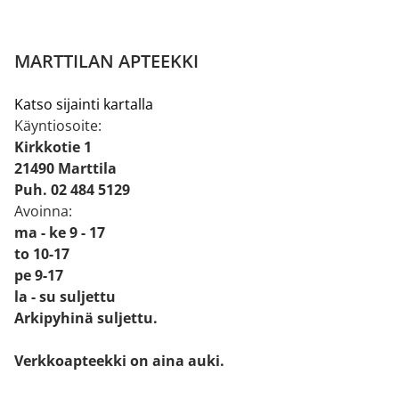
MARTTILAN APTEEKKI
Katso sijainti kartalla
Käyntiosoite:
Kirkkotie 1
21490 Marttila
Puh. 02 484 5129
Avoinna:
ma - ke 9 - 17
to 10-17
pe 9-17
la - su suljettu
Arkipyhinä suljettu.
Verkkoapteekki on aina auki.