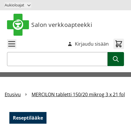
Siirry sisältöön
Aukioloajat
Salon verkkoapteekki
Kirjaudu sisään
Haku
Etusivu
MERCILON tabletti 150/20 mikrog 3 x 21 fol
Reseptilääke