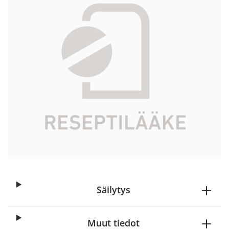
Tuotekoodi
110395
Vaikuttava aine
desogestreeli, etinyyliestradioli
Pakkauskoko
3 x 21 fol
Markkinoija
Organon Finland
Tarkista Kela-korvattavuus
Aloita reseptitilaus
Säilytys
Muut tiedot