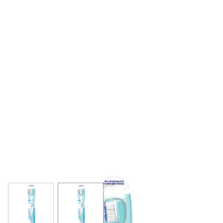
View larger image
View larger image