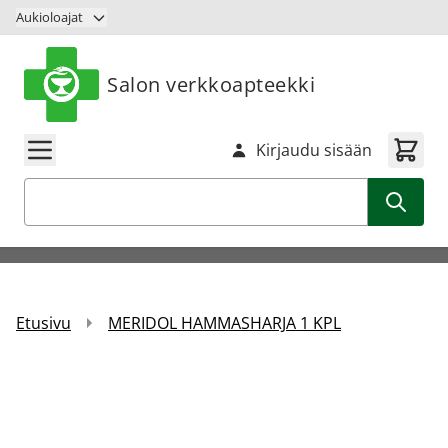
Siirry sisältöön
Aukioloajat
Salon verkkoapteekki
Kirjaudu sisään
Haku
Etusivu
MERIDOL HAMMASHARJA 1 KPL