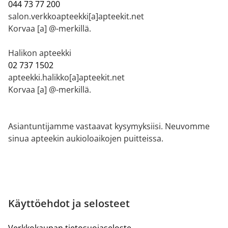
044 73 77 200
salon.verkkoapteekki[a]apteekit.net
Korvaa [a] @-merkillä.
Halikon apteekki
02 737 1502
apteekki.halikko[a]apteekit.net
Korvaa [a] @-merkillä.
Asiantuntijamme vastaavat kysymyksiisi. Neuvomme
sinua apteekin aukioloaikojen puitteissa.
Käyttöehdot ja selosteet