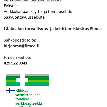
Verkkokaupan tietosuojaseloste
Evästeet
Verkkokaupan käyttö- ja toimitusehdot
Saavutettavuusseloste
Lääkealan turvallisuus- ja kehittämiskeskus Fimea
Sähköpostiosoite:
kirjaamo@fimea.fi
Fimean vaihde:
029 522 3341