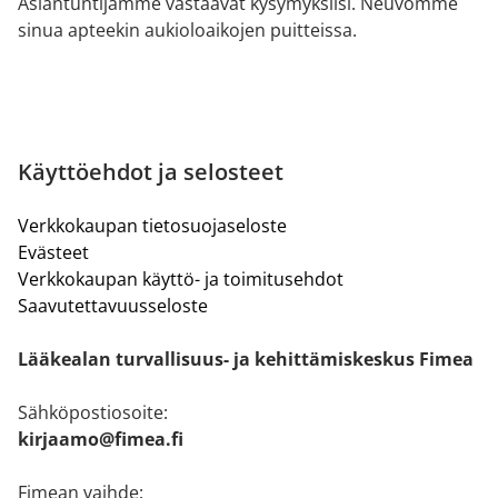
Asiantuntijamme vastaavat kysymyksiisi. Neuvomme
sinua apteekin aukioloaikojen puitteissa.
Käyttöehdot ja selosteet
Verkkokaupan tietosuojaseloste
Evästeet
Verkkokaupan käyttö- ja toimitusehdot
Saavutettavuusseloste
Lääkealan turvallisuus- ja kehittämiskeskus Fimea
Sähköpostiosoite:
kirjaamo@fimea.fi
Fimean vaihde: