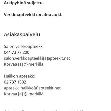
Arkipyhinä suljettu.
Verkkoapteekki on aina auki.
Asiakaspalvelu
Salon verkkoapteekki
044 73 77 200
salon.verkkoapteekki[a]apteekit.net
Korvaa [a] @-merkillä.
Halikon apteekki
02 737 1502
apteekki.halikko[a]apteekit.net
Korvaa [a] @-merkillä.