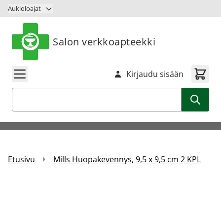
Siirry sisältöön
Aukioloajat
Salon verkkoapteekki
Kirjaudu sisään
Haku
Etusivu
Mills Huopakevennys, 9,5 x 9,5 cm 2 KPL