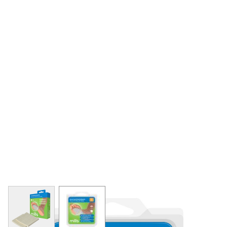
View larger image
View larger image