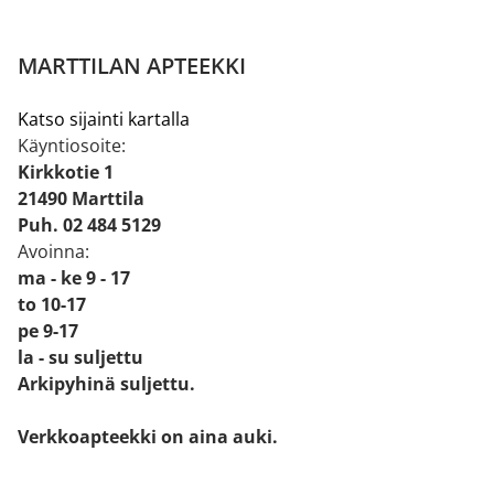
MARTTILAN APTEEKKI
Katso sijainti kartalla
Käyntiosoite:
Kirkkotie 1
21490 Marttila
Puh. 02 484 5129
Avoinna:
ma - ke 9 - 17
to 10-17
pe 9-17
la - su suljettu
Arkipyhinä suljettu.
Verkkoapteekki on aina auki.