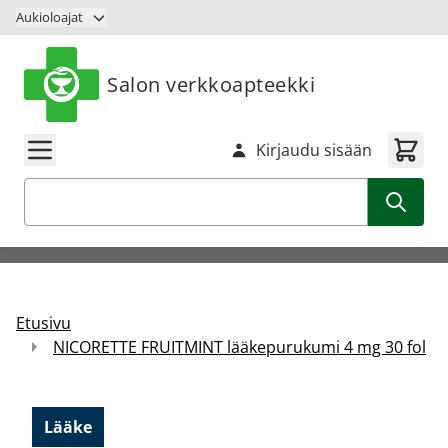
Siirry sisältöön
Aukioloajat
Salon verkkoapteekki
Kirjaudu sisään
Haku
Etusivu
NICORETTE FRUITMINT lääkepurukumi 4 mg 30 fol
Lääke