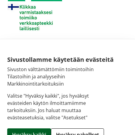
Sivustollamme käytetään evästeitä
Sivuston välttämättömiin toimintoihin
Tilastoihin ja analyyseihin
Markkinointitarkoituksiin
Valitse "Hyväksy kaikki", jos hyväksyt
evästeiden käytön ilmoittamiimme
tarkoituksiin. Jos haluat muuttaa
evästeasetuksia, valitse "Asetukset"
© 2026 SALON VERKKOAPTEEKKI |
Crasman eApteekki
Hyväksy kaikki
Hyväksy pakolliset