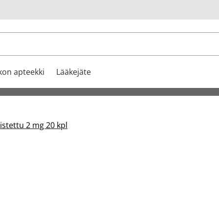
u
kon apteekki
Lääkejäte
stettu 2 mg 20 kpl