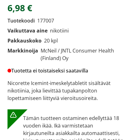
6,98 €
Tuotekoodi
177007
Vaikuttava aine
nikotiini
Pakkauskoko
20 kpl
Markkinoija
McNeil / JNTL Consumer Health
(Finland) Oy
Tuotetta ei toistaiseksi saatavilla
Nicorette Icemint-imeskelytabletit sisältävät
nikotiinia, joka lievittää tupakanpolton
lopettamiseen liittyviä vieroitusoireita.
Tämän tuotteen ostaminen edellyttää 18
vuoden ikää. Ikä varmistetaan
kirjautuneilta asiakkailta automaattisesti,