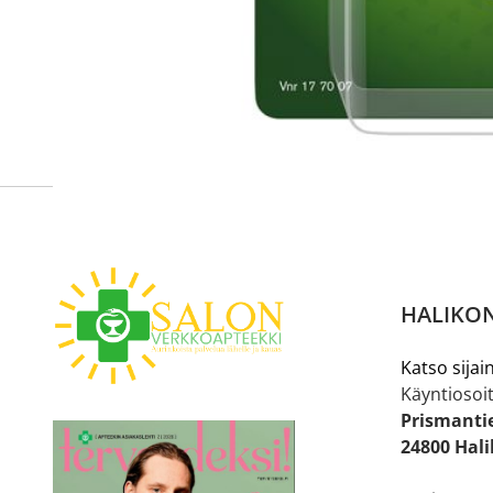
tunnistautua. Apteekki käsittelee tilauksesi, jonka jä
Siirry reseptilääketilaukseen
HALIKON
Katso sijain
Käyntiosoit
Prismanti
24800 Hal