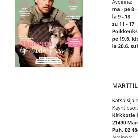
Avoinna:
ma - pe 8 -
la 9 - 18
su 11 - 17
Poikkeuks
pe 19.6. kl
la 20.6. su
MARTTIL
Katso sijain
Käyntiosoit
Kirkkotie 
21490 Mart
Puh. 02 48
Avoinna: