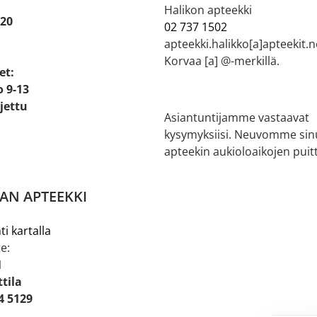
Halikon apteekki
 20
02 737 1502
apteekki.halikko[a]apteekit.n
Korvaa [a] @-merkillä.
et:
o 9-13
ljettu
Asiantuntijamme vastaavat
kysymyksiisi. Neuvomme sin
apteekin aukioloaikojen puitt
AN APTEEKKI
ti kartalla
e:
1
tila
4 5129