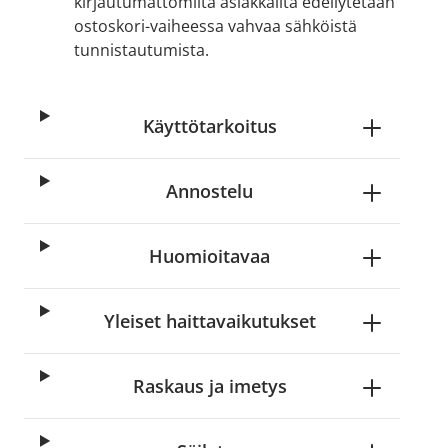
kirjautumattomilta asiakkailta edellytetään
ostoskori-vaiheessa vahvaa sähköistä
tunnistautumista.
Käyttötarkoitus
Annostelu
Huomioitavaa
age
View larger image
Yleiset haittavaikutukset
Raskaus ja imetys