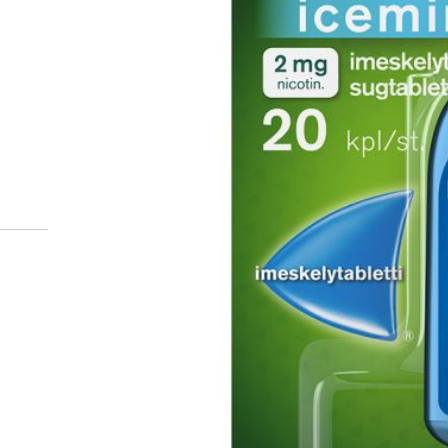
Miten tilaan reseptilääkke
verkkoapteekista?
Reseptilääkkeiden tilaaminen edellyttää voimassa olev
tarkastaa ne
omakanta.fi
-palvelusta. Tilausta varten