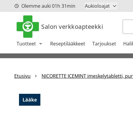
Siirry sisältöön
Olemme auki
01h
31min
Aukioloajat
Hak
Salon verkkoapteekki
Tuotteet
Reseptilääkkeet
Tarjoukset
Hali
Etusivu
NICORETTE ICEMINT imeskelytabletti, puri
Lääke