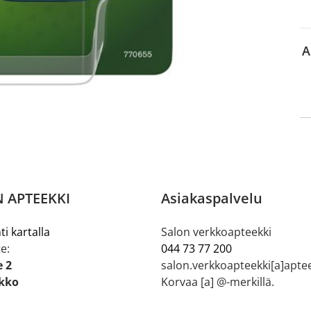
lkeen voit maksaa ostoksesi.
A
 APTEEKKI
Asiakaspalvelu
ti kartalla
Salon verkkoapteekki
e:
044 73 77 200
e 2
salon.verkkoapteekki[a]aptee
ikko
Korvaa [a] @-merkillä.