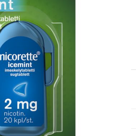
itä
aa reseptiä, ja voit
 sinun pitää ensin