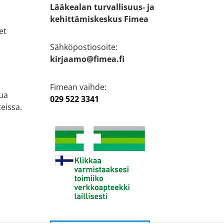
Lääkealan turvallisuus- ja
kehittämiskeskus Fimea
et
Sähköpostiosoite:
kirjaamo@fimea.fi
Fimean vaihde:
ua
029 522 3341
eissa.