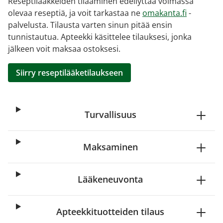
Reseptilääkkeiden tilaaminen edellyttää voimassa
olevaa reseptiä, ja voit tarkastaa ne
omakanta.fi
-
palvelusta. Tilausta varten sinun pitää ensin
tunnistautua. Apteekki käsittelee tilauksesi, jonka
jälkeen voit maksaa ostoksesi.
Siirry reseptilääketilaukseen
Turvallisuus
Maksaminen
Lääkeneuvonta
Apteekkituotteiden tilaus