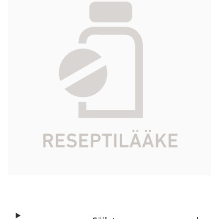
mg 100 fol
219,95 €
Tuotekoodi
086553
Vaikuttava aine
nimodipiini
Pakkauskoko
100 fol
Markkinoija
Macure Pharma ApS
Tarkista Kela-korvattavuus
Aloita reseptitilaus