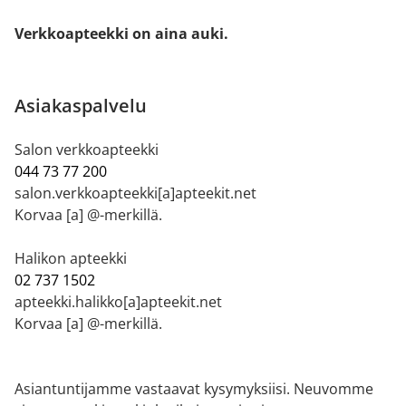
Verkkoapteekki on aina auki.
Asiakaspalvelu
Salon verkkoapteekki
044 73 77 200
salon.verkkoapteekki[a]apteekit.net
Korvaa [a] @-merkillä.
Halikon apteekki
02 737 1502
apteekki.halikko[a]apteekit.net
Korvaa [a] @-merkillä.
Asiantuntijamme vastaavat kysymyksiisi. Neuvomme