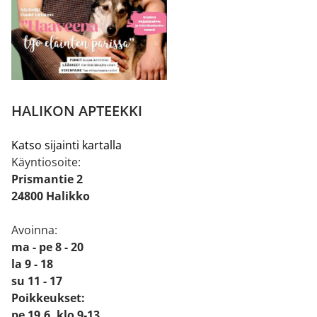
HALIKON APTEEKKI
Katso sijainti kartalla
Käyntiosoite:
Prismantie 2
24800 Halikko
Avoinna:
ma - pe 8 - 20
la 9 - 18
su 11 - 17
Poikkeukset:
pe 19.6. klo 9-13