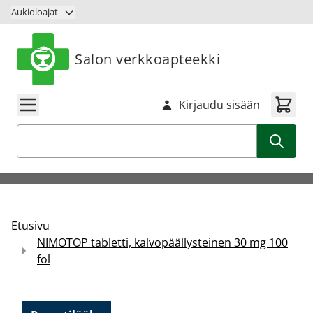
Siirry sisältöön
Aukioloajat
Salon verkkoapteekki
Kirjaudu sisään
Haku
Etusivu
NIMOTOP tabletti, kalvopäällysteinen 30 mg 100
fol