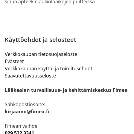
sinua apteekin aukioloaikojen puitteissa.
Käyttöehdot ja selosteet
Verkkokaupan tietosuojaseloste
Evästeet
Verkkokaupan käyttö- ja toimitusehdot
Saavutettavuusseloste
Lääkealan turvallisuus- ja kehittämiskeskus Fimea
Sähköpostiosoite:
kirjaamo@fimea.fi
Fimean vaihde:
029 522 3341