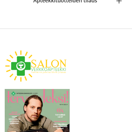
Apteekkituotteiden tilaus