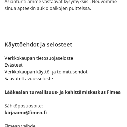
Asiantuntijamme vastaavat kysymyksiisi. Neuvomme
sinua apteekin aukioloaikojen puitteissa.
Käyttöehdot ja selosteet
Verkkokaupan tietosuojaseloste
Evästeet
Verkkokaupan käyttö- ja toimitusehdot
Saavutettavuusseloste
Lääkealan turvallisuus- ja kehittämiskeskus Fimea
Sähköpostiosoite:
kirjaamo@fimea.fi
Fimean vaihde: