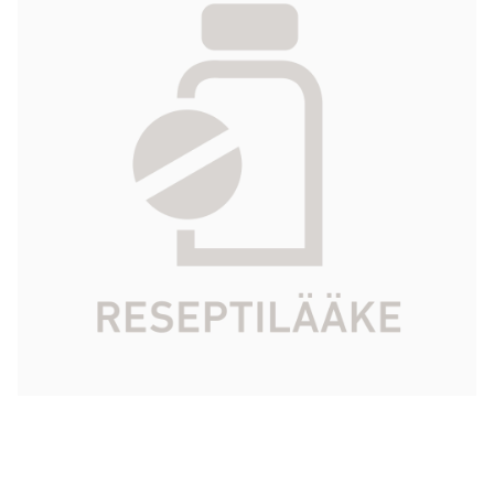
liuosta varten 500 IU 1 kpl
375,16 €
Tuotekoodi
480017
Vaikuttava
simoktokogi alfa (rekombinantti
aine
hyytymistekijä VIII)
Pakkauskoko
1 kpl
Markkinoija
Octapharma Nordic Ab
Tarkista Kela-korvattavuus
Aloita reseptitilaus