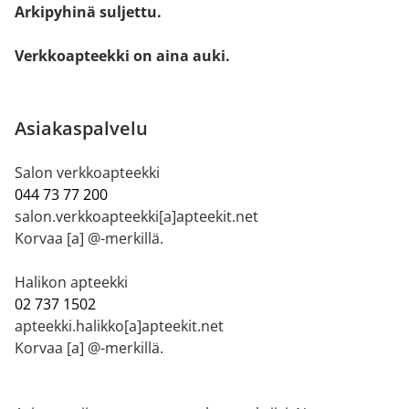
Arkipyhinä suljettu.
Verkkoapteekki on aina auki.
Asiakaspalvelu
Salon verkkoapteekki
044 73 77 200
salon.verkkoapteekki[a]apteekit.net
Korvaa [a] @-merkillä.
Halikon apteekki
02 737 1502
apteekki.halikko[a]apteekit.net
Korvaa [a] @-merkillä.