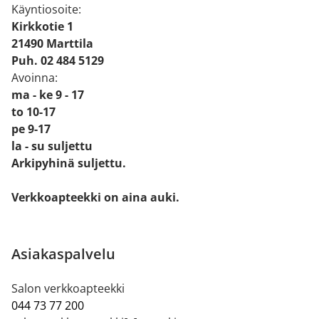
Käyntiosoite:
Kirkkotie 1
21490 Marttila
Puh. 02 484 5129
Avoinna:
ma - ke 9 - 17
to 10-17
pe 9-17
la - su suljettu
Arkipyhinä suljettu.
Verkkoapteekki on aina auki.
Asiakaspalvelu
Salon verkkoapteekki
044 73 77 200