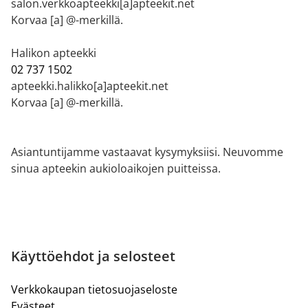
salon.verkkoapteekki[a]apteekit.net
Korvaa [a] @-merkillä.
Halikon apteekki
02 737 1502
apteekki.halikko[a]apteekit.net
Korvaa [a] @-merkillä.
Asiantuntijamme vastaavat kysymyksiisi. Neuvomme
sinua apteekin aukioloaikojen puitteissa.
Käyttöehdot ja selosteet
Verkkokaupan tietosuojaseloste
Evästeet