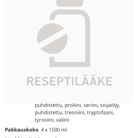
277,48 €
Tuotekoodi
083387
Vaikuttava
alaniini, arginiini, asparagiinihappo,
aine
fenyylialaniini, glukoosimonohydraatti,
glutamiinihappo, glysiini, histidiini,
isoleusiini, kaliumkloridi,
kalsiumklorididihydraatti, leusiini,
lysiiniasetaatti,
magnesiumkloridiheksahydraatti,
metioniini, natriumasetaattitrihydraatti,
natriumglyserofosfaattihydraatti, oliiviöljy,
puhdistettu, proliini, seriini, soijaöljy,
puhdistettu, treoniini, tryptofaani,
tyrosiini, valiini
Pakkauskoko
4 x 1500 ml