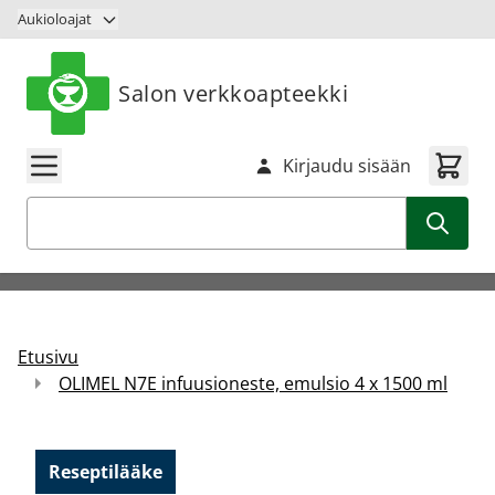
Siirry sisältöön
Aukioloajat
Salon verkkoapteekki
Kirjaudu sisään
Haku
Etusivu
OLIMEL N7E infuusioneste, emulsio 4 x 1500 ml
Reseptilääke