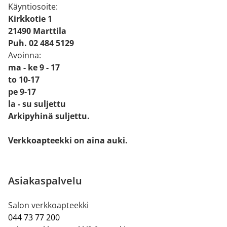
Käyntiosoite:
Kirkkotie 1
21490 Marttila
Puh. 02 484 5129
Avoinna:
ma - ke 9 - 17
to 10-17
pe 9-17
la - su suljettu
Arkipyhinä suljettu.
Verkkoapteekki on aina auki.
Asiakaspalvelu
Salon verkkoapteekki
044 73 77 200