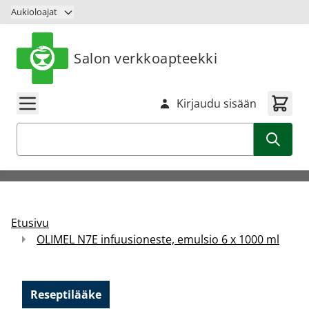
Siirry sisältöön
Aukioloajat
Salon verkkoapteekki
Kirjaudu sisään
Haku
Etusivu
OLIMEL N7E infuusioneste, emulsio 6 x 1000 ml
Reseptilääke