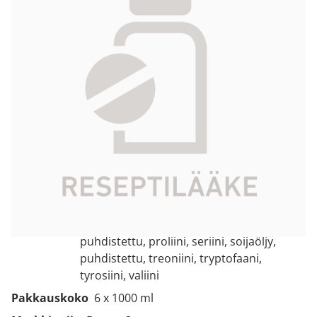
315,14 €
Tuotekoodi
083375
Vaikuttava
alaniini, arginiini, asparagiinihappo,
aine
fenyylialaniini, glukoosimonohydraatti,
glutamiinihappo, glysiini, histidiini,
isoleusiini, kaliumkloridi,
kalsiumklorididihydraatti, leusiini,
lysiiniasetaatti,
magnesiumkloridiheksahydraatti,
metioniini, natriumasetaattitrihydraatti,
natriumglyserofosfaattihydraatti, oliiviöljy,
puhdistettu, proliini, seriini, soijaöljy,
puhdistettu, treoniini, tryptofaani,
tyrosiini, valiini
Pakkauskoko
6 x 1000 ml