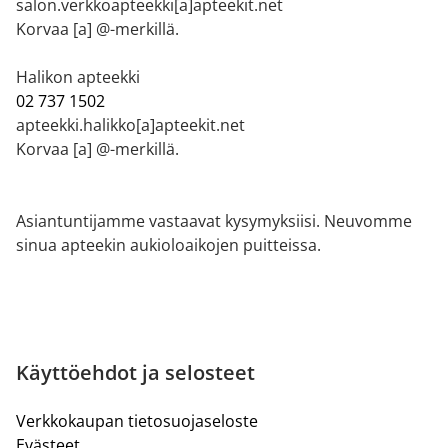
salon.verkkoapteekki[a]apteekit.net
Korvaa [a] @-merkillä.
Halikon apteekki
02 737 1502
apteekki.halikko[a]apteekit.net
Korvaa [a] @-merkillä.
Asiantuntijamme vastaavat kysymyksiisi. Neuvomme
sinua apteekin aukioloaikojen puitteissa.
Käyttöehdot ja selosteet
Verkkokaupan tietosuojaseloste
Evästeet