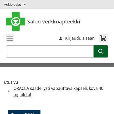
Siirry sisältöön
Aukioloajat
Salon verkkoapteekki
Kirjaudu sisään
Haku
Etusivu
ORACEA säädellysti vapauttava kapseli, kova 40
mg 56 fol