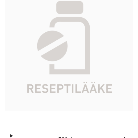
kova 40 mg 56 fol
52,98 €
Tuotekoodi
029800
Vaikuttava aine
doksisykliinimonohydraatti
Pakkauskoko
56 fol
Markkinoija
Galderma Nordic AB
Tarkista Kela-korvattavuus
Aloita reseptitilaus