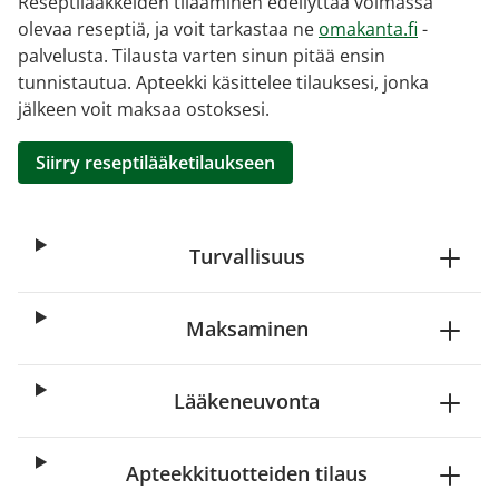
Reseptilääkkeiden tilaaminen edellyttää voimassa
olevaa reseptiä, ja voit tarkastaa ne
omakanta.fi
-
palvelusta. Tilausta varten sinun pitää ensin
tunnistautua. Apteekki käsittelee tilauksesi, jonka
jälkeen voit maksaa ostoksesi.
Siirry reseptilääketilaukseen
Turvallisuus
Maksaminen
Lääkeneuvonta
Apteekkituotteiden tilaus