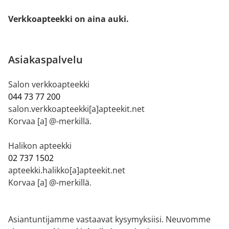
Verkkoapteekki on aina auki.
Asiakaspalvelu
Salon verkkoapteekki
044 73 77 200
salon.verkkoapteekki[a]apteekit.net
Korvaa [a] @-merkillä.
Halikon apteekki
02 737 1502
apteekki.halikko[a]apteekit.net
Korvaa [a] @-merkillä.
Asiantuntijamme vastaavat kysymyksiisi. Neuvomme