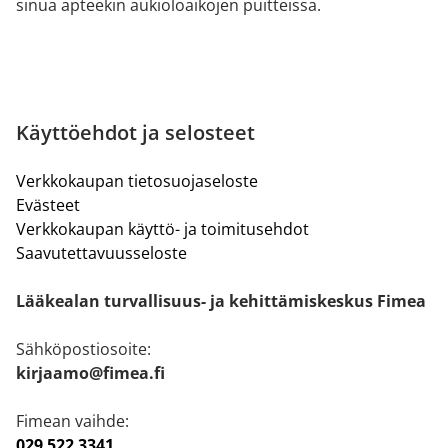
sinua apteekin aukioloaikojen puitteissa.
Käyttöehdot ja selosteet
Verkkokaupan tietosuojaseloste
Evästeet
Verkkokaupan käyttö- ja toimitusehdot
Saavutettavuusseloste
Lääkealan turvallisuus- ja kehittämiskeskus Fimea
Sähköpostiosoite:
kirjaamo@fimea.fi
Fimean vaihde:
029 522 3341