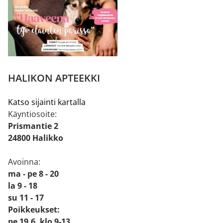
HALIKON APTEEKKI
Katso sijainti kartalla
Käyntiosoite:
Prismantie 2
24800 Halikko
Avoinna:
ma - pe 8 - 20
la 9 - 18
su 11 - 17
Poikkeukset:
pe 19.6. klo 9-13