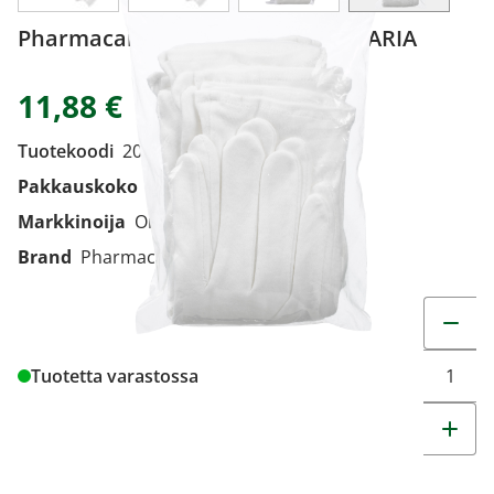
Pharmacare Puuvillakäsine L 5 PARIA
11,88 €
Tuotekoodi
201521
Pakkauskoko
5 PARIA
Markkinoija
Oriola Finland Oy
Brand
Pharmacare
Muuta t
Tuotetta varastossa