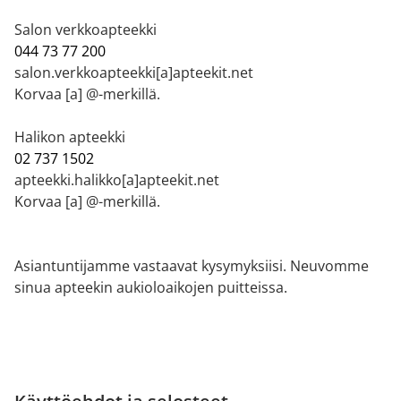
Salon verkkoapteekki
044 73 77 200
salon.verkkoapteekki[a]apteekit.net
Korvaa [a] @-merkillä.
Halikon apteekki
02 737 1502
apteekki.halikko[a]apteekit.net
Korvaa [a] @-merkillä.
Asiantuntijamme vastaavat kysymyksiisi. Neuvomme
sinua apteekin aukioloaikojen puitteissa.