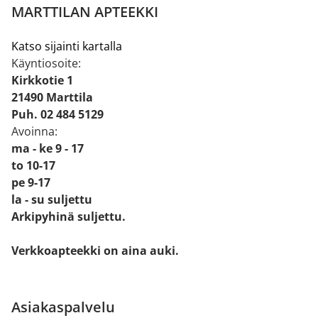
MARTTILAN APTEEKKI
Katso sijainti kartalla
Käyntiosoite:
Kirkkotie 1
21490 Marttila
Puh. 02 484 5129
Avoinna:
ma - ke 9 - 17
to 10-17
pe 9-17
la - su suljettu
Arkipyhinä suljettu.
Verkkoapteekki on aina auki.
Asiakaspalvelu