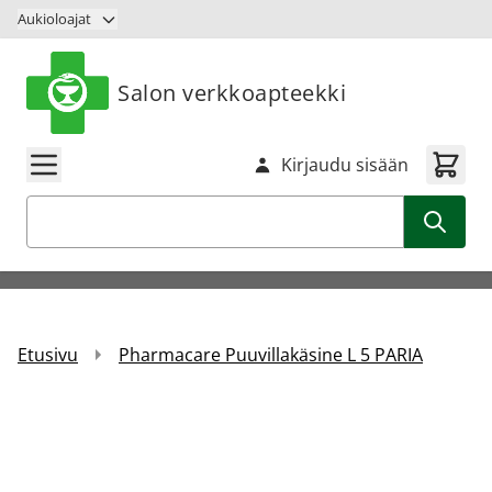
Siirry sisältöön
Aukioloajat
Salon verkkoapteekki
Kirjaudu sisään
Haku
Etusivu
Pharmacare Puuvillakäsine L 5 PARIA