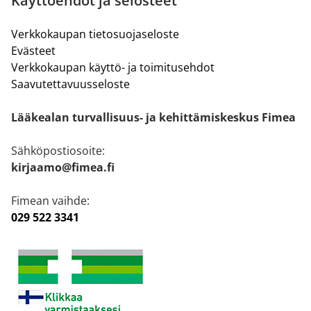
Käyttöehdot ja selosteet
Verkkokaupan tietosuojaseloste
Evästeet
Verkkokaupan käyttö- ja toimitusehdot
Saavutettavuusseloste
Lääkealan turvallisuus- ja kehittämiskeskus Fimea
Sähköpostiosoite:
kirjaamo@fimea.fi
Fimean vaihde:
029 522 3341