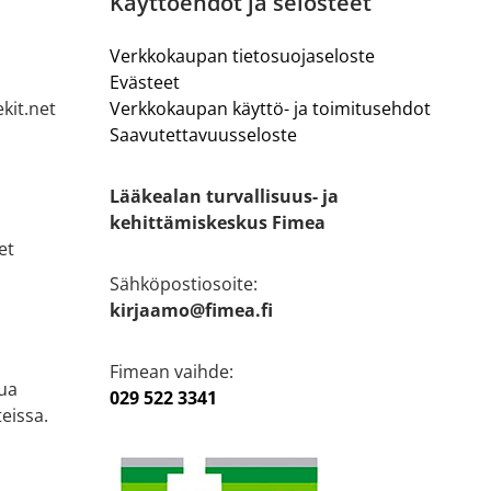
Käyttöehdot ja selosteet
Verkkokaupan tietosuojaseloste
Evästeet
kit.net
Verkkokaupan käyttö- ja toimitusehdot
Saavutettavuusseloste
Lääkealan turvallisuus- ja
kehittämiskeskus Fimea
et
Sähköpostiosoite:
kirjaamo@fimea.fi
Fimean vaihde:
ua
029 522 3341
eissa.