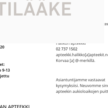
 APTEEKKI
Asiakaspalvelu
ti kartalla
Salon verkkoapteekki
e:
044 73 77 200
e 2
salon.verkkoapteekki[a]aptee
ikko
Korvaa [a] @-merkillä.
Halikon apteekki
 20
02 737 1502
apteekki.halikko[a]apteekit.n
Korvaa [a] @-merkillä.
et:
o 9-13
ljettu
Asiantuntijamme vastaavat
kysymyksiisi. Neuvomme sin
apteekin aukioloaikojen puitt
AN APTEEKKI