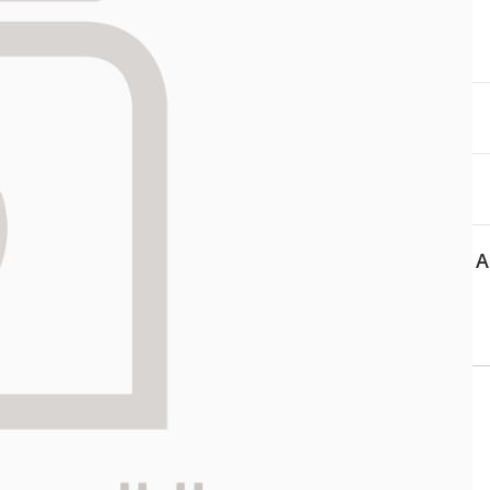
itä
aa reseptiä, ja voit
 sinun pitää ensin
lkeen voit maksaa ostoksesi.
A