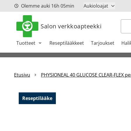
Siirry sisältöön
Olemme auki
16h
05min
Aukioloajat
Hak
Salon verkkoapteekki
Tuotteet
Reseptilääkkeet
Tarjoukset
Hali
Etusivu
PHYSIONEAL 40 GLUCOSE CLEAR-FLEX perit
Reseptilääke