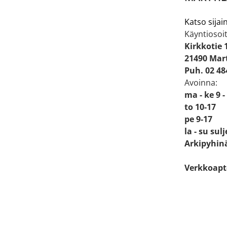
Katso sijain
Käyntiosoit
Kirkkotie 
21490 Mart
Puh. 02 48
Avoinna:
ma - ke 9 -
to 10-17
pe 9-17
la - su sul
Arkipyhinä
Verkkoapt