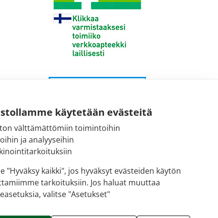
ustollamme käytetään evästeitä
ton välttämättömiin toimintoihin
toihin ja analyyseihin
inointitarkoituksiin
se "Hyväksy kaikki", jos hyväksyt evästeiden käytön
ttamiimme tarkoituksiin. Jos haluat muuttaa
easetuksia, valitse "Asetukset"