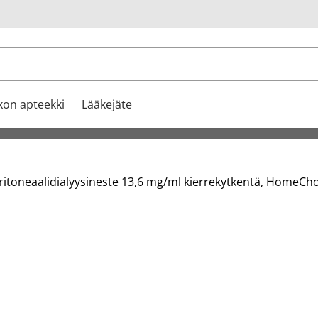
u
kon apteekki
Lääkejäte
oneaalidialyysineste 13,6 mg/ml kierrekytkentä, HomeCho