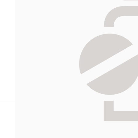
Miten tilaan reseptilääkke
verkkoapteekista?
Reseptilääkkeiden tilaaminen edellyttää voimassa olev
tarkastaa ne
omakanta.fi
-palvelusta. Tilausta varten
tunnistautua. Apteekki käsittelee tilauksesi, jonka jä
Siirry reseptilääketilaukseen