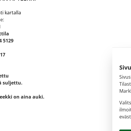
ti kartalla
e:
1
tila
4 5129
 17
Siv
jettu
Sivus
 suljettu.
Tilas
Markk
eekki on aina auki.
Valit
ilmoi
eväst