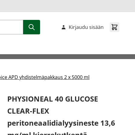
Kirjaudu sisään
ice APD yhdistelmäpakkaus 2 x 5000 ml
PHYSIONEAL 40 GLUCOSE
CLEAR-FLEX
peritoneaalidialyysineste 13,6
mg/ml kierrekytkentä,