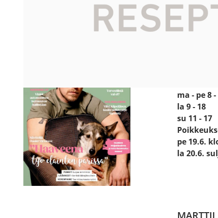
HALIKON
Katso sijain
Käyntiosoit
Prismanti
24800 Hal
Avoinna:
ma - pe 8 -
la 9 - 18
su 11 - 17
Poikkeuks
pe 19.6. kl
la 20.6. su
MARTTIL