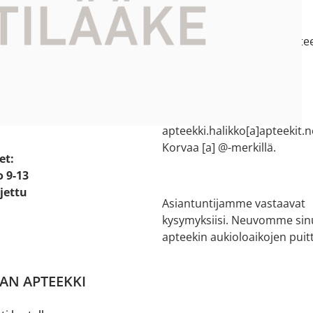
ti kartalla
Salon verkkoapteekki
e:
044 73 77 200
e 2
salon.verkkoapteekki[a]aptee
ikko
Korvaa [a] @-merkillä.
Halikon apteekki
 20
02 737 1502
apteekki.halikko[a]apteekit.n
Korvaa [a] @-merkillä.
et:
o 9-13
ljettu
Asiantuntijamme vastaavat
kysymyksiisi. Neuvomme sin
apteekin aukioloaikojen puitt
AN APTEEKKI