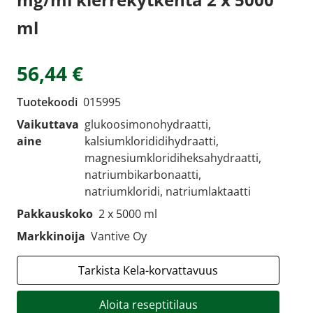
ml
56,44 €
Tuotekoodi
015995
Vaikuttava
glukoosimonohydraatti,
aine
kalsiumklorididihydraatti,
magnesiumkloridiheksahydraatti,
natriumbikarbonaatti,
natriumkloridi, natriumlaktaatti
Pakkauskoko
2 x 5000 ml
Markkinoija
Vantive Oy
Tarkista Kela-korvattavuus
Aloita reseptitilaus