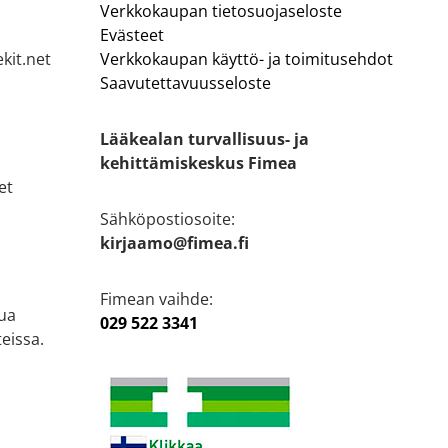
Verkkokaupan tietosuojaseloste
Evästeet
kit.net
Verkkokaupan käyttö- ja toimitusehdot
Saavutettavuusseloste
Lääkealan turvallisuus- ja
kehittämiskeskus Fimea
et
Sähköpostiosoite:
kirjaamo@fimea.fi
Fimean vaihde:
ua
029 522 3341
eissa.