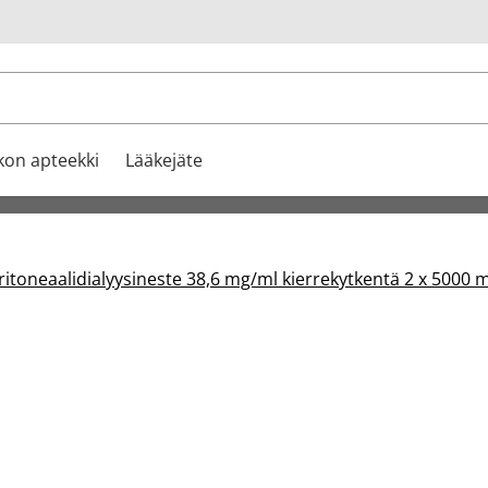
u
kon apteekki
Lääkejäte
oneaalidialyysineste 38,6 mg/ml kierrekytkentä 2 x 5000 m