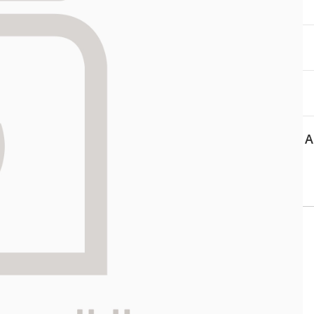
aa reseptiä, ja voit
 sinun pitää ensin
lkeen voit maksaa ostoksesi.
A
 APTEEKKI
Asiakaspalvelu