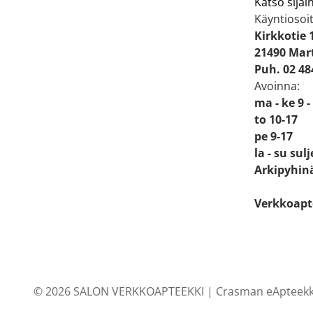
Katso sijain
Käyntiosoit
Kirkkotie 
21490 Mart
Puh. 02 48
Avoinna:
ma - ke 9 -
to 10-17
pe 9-17
la - su sul
Arkipyhinä
Verkkoapt
© 2026 SALON VERKKOAPTEEKKI |
Crasman eApteekk