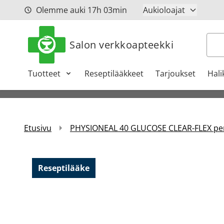
Siirry sisältöön
Olemme auki
17h
03min
Aukioloajat
Hak
Salon verkkoapteekki
Tuotteet
Reseptilääkkeet
Tarjoukset
Hali
Etusivu
PHYSIONEAL 40 GLUCOSE CLEAR-FLEX perit
Reseptilääke