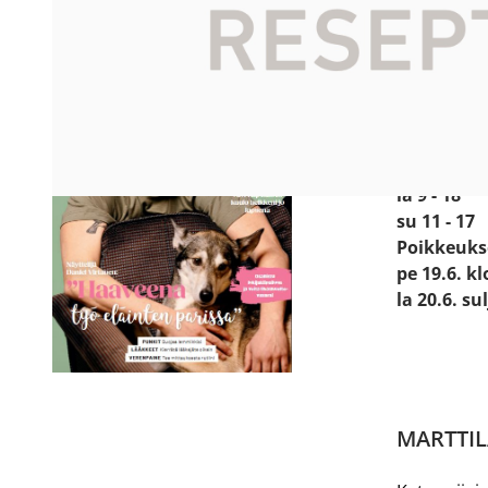
Katso sijain
Käyntiosoit
Prismanti
24800 Hal
Avoinna:
ma - pe 8 -
la 9 - 18
su 11 - 17
Poikkeuks
pe 19.6. kl
la 20.6. su
MARTTIL