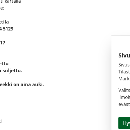
ti kartalla
e:
1
tila
4 5129
 17
Siv
jettu
Sivus
 suljettu.
Tilas
Markk
eekki on aina auki.
Valit
ilmoi
eväst
i
Hy