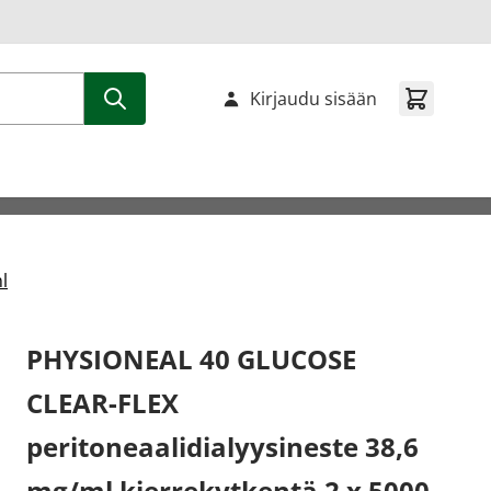
Kirjaudu sisään
l
PHYSIONEAL 40 GLUCOSE
CLEAR-FLEX
peritoneaalidialyysineste 38,6
mg/ml kierrekytkentä 2 x 5000