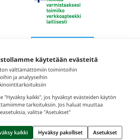
ustollamme käytetään evästeitä
ton välttämättömiin toimintoihin
toihin ja analyyseihin
inointitarkoituksiin
se "Hyväksy kaikki", jos hyväksyt evästeiden käytön
ttamiimme tarkoituksiin. Jos haluat muuttaa
easetuksia, valitse "Asetukset"
Hallitse evästeitä
väksy kaikki
Hyväksy pakolliset
Asetukset