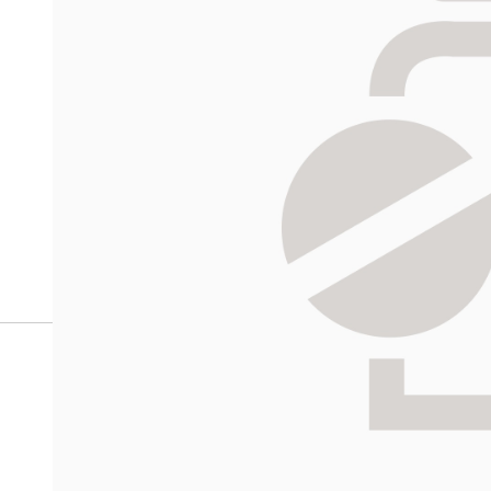
verkkoapteekista?
Reseptilääkkeiden tilaaminen edellyttää voimassa olev
tarkastaa ne
omakanta.fi
-palvelusta. Tilausta varten
tunnistautua. Apteekki käsittelee tilauksesi, jonka jä
Siirry reseptilääketilaukseen
HALIKON