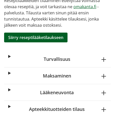
Reseptilääkkeiden tilaaminen edellyttää voimassa
olevaa reseptiä, ja voit tarkastaa ne
omakanta.fi
-
palvelusta. Tilausta varten sinun pitää ensin
tunnistautua. Apteekki käsittelee tilauksesi, jonka
jälkeen voit maksaa ostoksesi.
Siirry reseptilääketilaukseen
Turvallisuus
Maksaminen
Lääkeneuvonta
Apteekkituotteiden tilaus