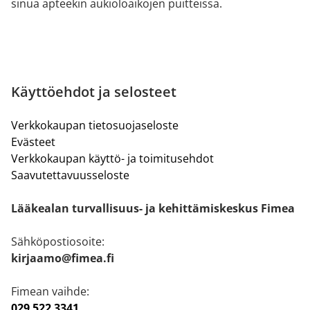
sinua apteekin aukioloaikojen puitteissa.
Käyttöehdot ja selosteet
Verkkokaupan tietosuojaseloste
Evästeet
Verkkokaupan käyttö- ja toimitusehdot
Saavutettavuusseloste
Lääkealan turvallisuus- ja kehittämiskeskus Fimea
Sähköpostiosoite:
kirjaamo@fimea.fi
Fimean vaihde:
029 522 3341