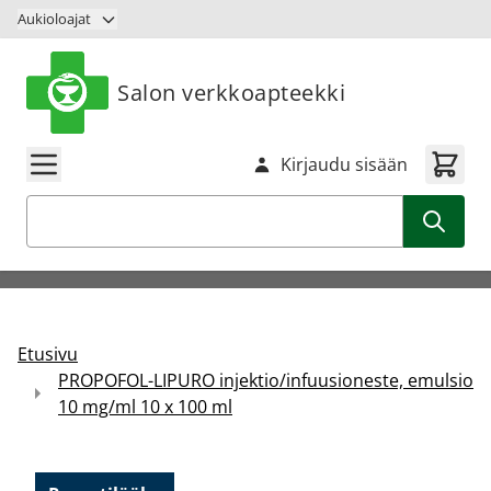
Siirry sisältöön
Aukioloajat
Salon verkkoapteekki
Kirjaudu sisään
Haku
Etusivu
PROPOFOL-LIPURO injektio/infuusioneste, emulsio
10 mg/ml 10 x 100 ml