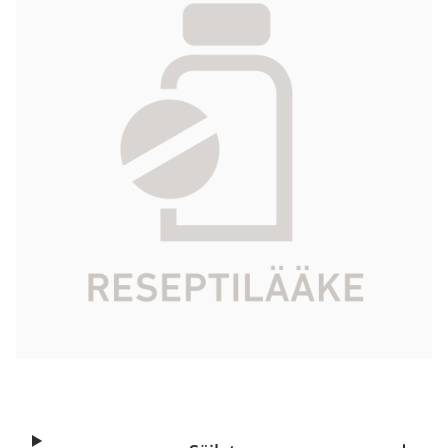
emulsio 10 mg/ml 10 x 100 ml
258,73 €
Tuotekoodi
016060
Vaikuttava aine
propofoli
Pakkauskoko
10 x 100 ml
Markkinoija
B. Braun Medical Oy
Tarkista Kela-korvattavuus
Aloita reseptitilaus