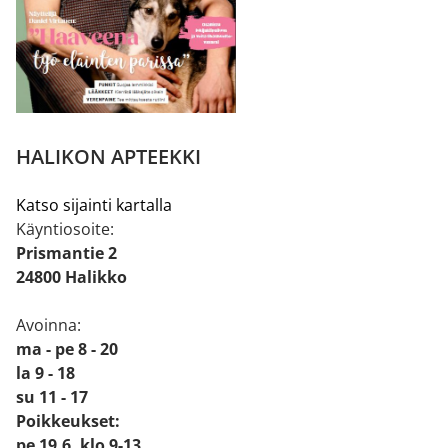
HALIKON APTEEKKI
Katso sijainti kartalla
Käyntiosoite:
Prismantie 2
24800 Halikko
Avoinna:
ma - pe 8 - 20
la 9 - 18
su 11 - 17
Poikkeukset:
pe 19.6. klo 9-13