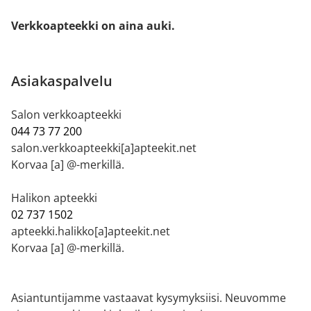
Verkkoapteekki on aina auki.
Asiakaspalvelu
Salon verkkoapteekki
044 73 77 200
salon.verkkoapteekki[a]apteekit.net
Korvaa [a] @-merkillä.
Halikon apteekki
02 737 1502
apteekki.halikko[a]apteekit.net
Korvaa [a] @-merkillä.
Asiantuntijamme vastaavat kysymyksiisi. Neuvomme