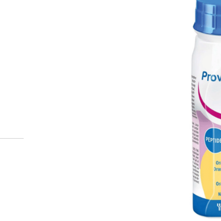
verkkoapteekista?
Reseptilääkkeiden tilaaminen edellyttää voimassa olev
tarkastaa ne
omakanta.fi
-palvelusta. Tilausta varten
tunnistautua. Apteekki käsittelee tilauksesi, jonka jä
Siirry reseptilääketilaukseen
HALIKON
Katso sijain