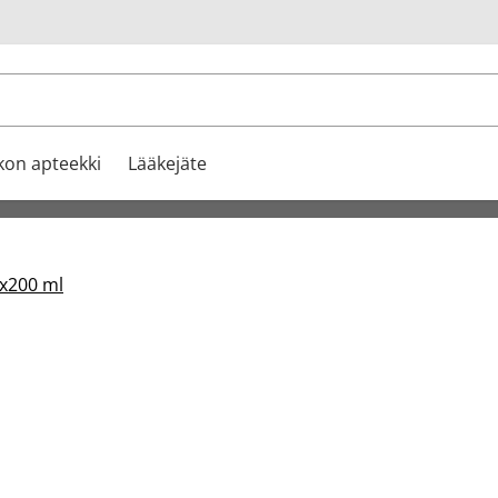
u
kon apteekki
Lääkejäte
4x200 ml