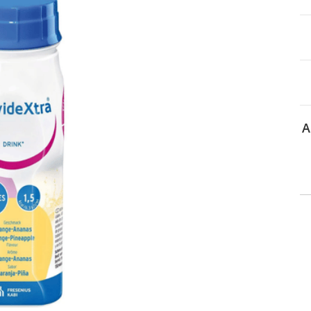
aa reseptiä, ja voit
 sinun pitää ensin
lkeen voit maksaa ostoksesi.
A
 APTEEKKI
Asiakaspalvelu
ti kartalla
Salon verkkoapteekki