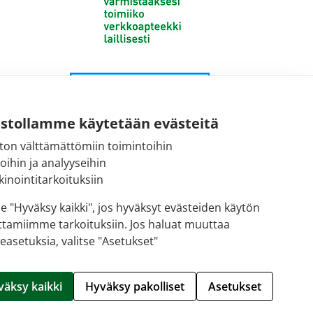
ustollamme käytetään evästeitä
ton välttämättömiin toimintoihin
toihin ja analyyseihin
inointitarkoituksiin
se "Hyväksy kaikki", jos hyväksyt evästeiden käytön
ttamiimme tarkoituksiin. Jos haluat muuttaa
easetuksia, valitse "Asetukset"
Hallitse evästeitä
väksy kaikki
Hyväksy pakolliset
Asetukset