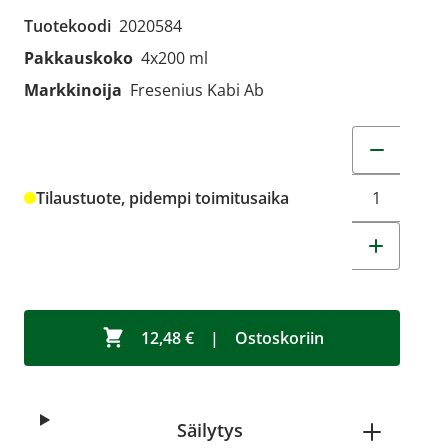
Tuotekoodi
2020584
Pakkauskoko
4x200 ml
Markkinoija
Fresenius Kabi Ab
Muuta tuot
Tilaustuote, pidempi toimitusaika
12,48 €
|
Ostoskoriin
Säilytys