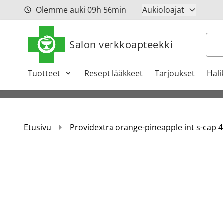
Siirry sisältöön
Olemme auki
09h
56min
Aukioloajat
Hak
Salon verkkoapteekki
Tuotteet
Reseptilääkkeet
Tarjoukset
Hali
Etusivu
Providextra orange-pineapple int s-cap 