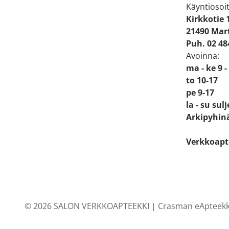
Käyntiosoit
Kirkkotie 
21490 Mart
Puh. 02 48
Avoinna:
ma - ke 9 -
to 10-17
pe 9-17
la - su sul
Arkipyhinä
Verkkoapt
© 2026 SALON VERKKOAPTEEKKI |
Crasman eApteekk