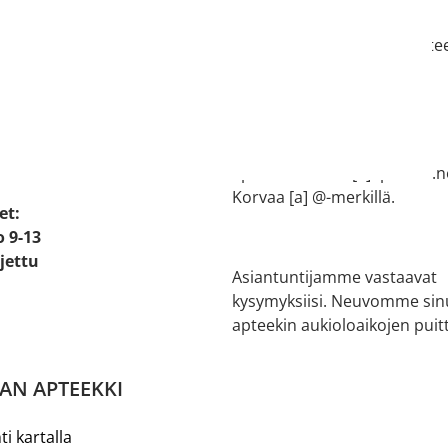
e:
044 73 77 200
e 2
salon.verkkoapteekki[a]aptee
ikko
Korvaa [a] @-merkillä.
Halikon apteekki
 20
02 737 1502
apteekki.halikko[a]apteekit.n
Korvaa [a] @-merkillä.
et:
o 9-13
ljettu
Asiantuntijamme vastaavat
kysymyksiisi. Neuvomme sin
apteekin aukioloaikojen puitt
AN APTEEKKI
ti kartalla