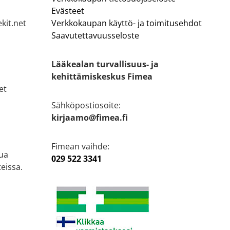
Evästeet
kit.net
Verkkokaupan käyttö- ja toimitusehdot
Saavutettavuusseloste
Lääkealan turvallisuus- ja
kehittämiskeskus Fimea
et
Sähköpostiosoite:
kirjaamo@fimea.fi
Fimean vaihde:
ua
029 522 3341
eissa.