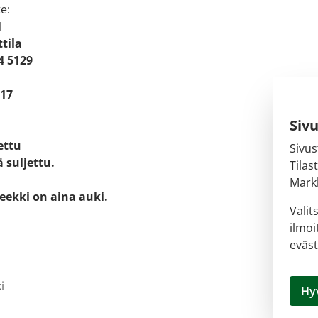
e:
1
tila
4 5129
 17
Siv
jettu
Sivus
 suljettu.
Tilas
Markk
eekki on aina auki.
Valit
ilmoi
eväst
i
Hy